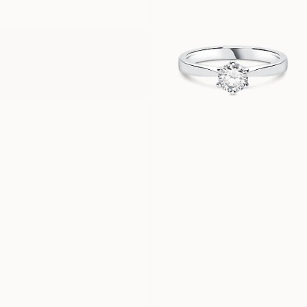
CELINE
FRÅN
13 600
SEK
CLEO
CLARA
FRÅN
FRÅN
13 000
SEK
13 900
SEK
AMELIA
ANNA
FRÅN
FRÅN
12 000
SEK
10 100
SEK
DAISY
AMANDA
FRÅN
FRÅN
14 800
SEK
13 300
SEK