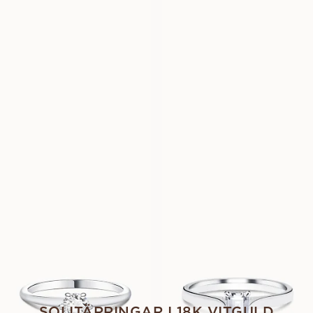
ELMA
CAROLINE
FRÅN
FRÅN
12 000
SEK
13 900
SEK
MAGDALENA
CORA
FRÅN
FRÅN
15 100
SEK
11 500
SEK
ALORA
ANDRÉA
FRÅN
FRÅN
11 500
SEK
13 300
SEK
SOLITÄRRINGAR I 18K VITGULD