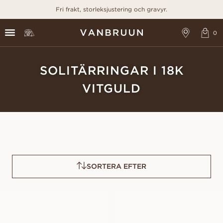
Fri frakt, storleksjustering och gravyr.
SOLITÄRRINGAR I 18K
VITGULD
SORTERA EFTER
CELESTE
ANGELICA
FRÅN
FRÅN
12 000
SEK
14 800
SEK