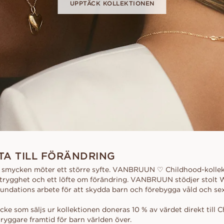
UPPTÄCK KOLLEKTIONEN
kollektionen
d
al
Hjärta
Fluorescens
FRIA INNAN
Köpguide
scher
Navett
Diamantcertifikat
Låna en mock-up-ri
Diamantguide
Hur du får din diamant att se
ögonblicket. Välj d
större ut
tillsammans, efter j
Polering av en diamant
UPPTÄCK ALLA EDITORIALS
TA TILL FÖRÄNDRING
a smycken möter ett större syfte. VANBRUUN ♡ Childhood-kolle
 trygghet och ett löfte om förändring. VANBRUUN stödjer stolt 
ndations arbete för att skydda barn och förebygga våld och sex
cke som säljs ur kollektionen doneras 10 % av värdet direkt till C
tryggare framtid för barn världen över.