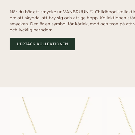
När du bär ett smycke ur VANBRUUN ♡ Childhood-kollektion
om att skydda, att bry sig och att ge hopp. Kollektionen stå
smycken. Den är en symbol för kärlek, mod och tron på att v
och lycklig barndom.
UPPTÄCK KOLLEKTIONEN
CHERRY-CHÉRI
L
FRÅN
19 000
SEK