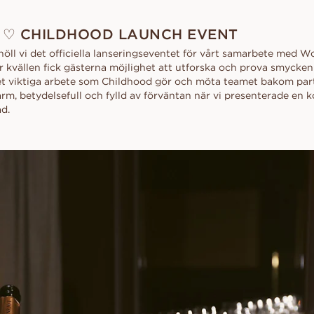
 ♡ CHILDHOOD LAUNCH EVENT
öll vi det officiella lanseringseventet för vårt samarbete med W
 kvällen fick gästerna möjlighet att utforska och prova smycken 
et viktiga arbete som Childhood gör och möta teamet bakom par
m, betydelsefull och fylld av förväntan när vi presenterade en k
ad.