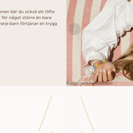
en bär du också ett löfte
r för något större än bara
arje barn förtjänar en trygg
Foto: Christine Knutsson
UCKY CLOVER
HAND
FRÅN
FRÅN
19 800
SEK
13 400
SEK