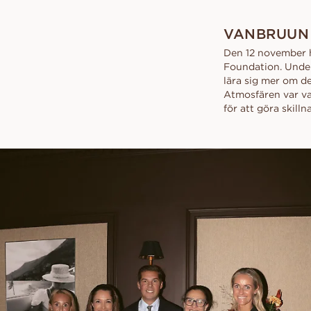
VANBRUUN
Den 12 november h
Foundation. Under
lära sig mer om d
Atmosfären var var
för att göra skilln