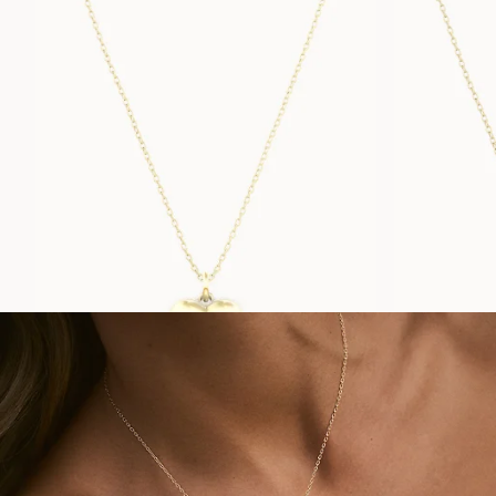
PURE HEART
FRÅN
28 000
SEK