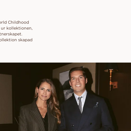
orld Childhood
ur kollektionen,
tnerskapet.
ollektion skapad