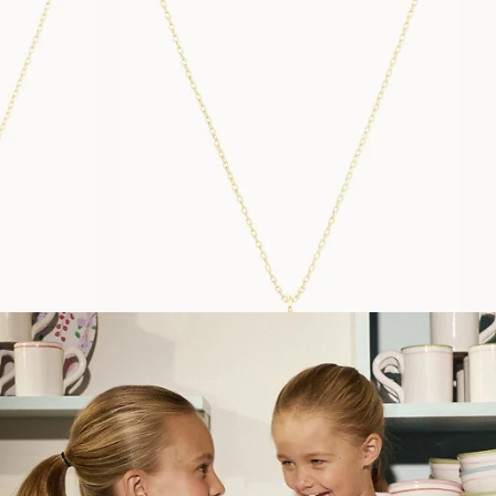
BLISSFUL SMILEY
FRÅN
17 400
SEK