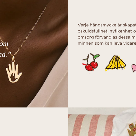
Varje hängsmycke är skapat
oskuldsfullhet, nyfikenhe
omsorg förvandlas dessa min
som
minnen som kan leva vidare 
ad.”