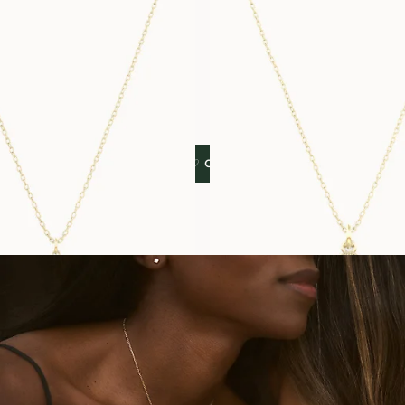
MUSHROOM
SEASHELL
FRÅN
FRÅN
18 500
SEK
23 600
SEK
UPPTÄCK THE VANBRUUN ♡ CHILDHOOD-KOLLEKTIONEN