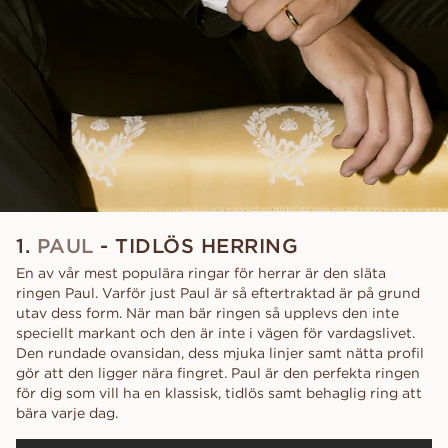
1.
PAUL
- TIDLÖS HERRING
En av vår mest populära ringar för herrar är den släta
ringen Paul. Varför just Paul är så eftertraktad är på grund
utav dess form. När man bär ringen så upplevs den inte
speciellt markant och den är inte i vägen för vardagslivet.
Den rundade ovansidan, dess mjuka linjer samt nätta profil
gör att den ligger nära fingret. Paul är den perfekta ringen
för dig som vill ha en klassisk, tidlös samt behaglig ring att
bära varje dag.