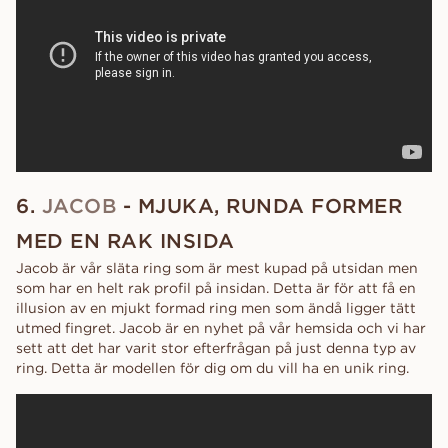
6.
JACOB
- MJUKA, RUNDA FORMER
MED EN RAK INSIDA
Jacob är vår släta ring som är mest kupad på utsidan men
som har en helt rak profil på insidan. Detta är för att få en
illusion av en mjukt formad ring men som ändå ligger tätt
utmed fingret. Jacob är en nyhet på vår hemsida och vi har
sett att det har varit stor efterfrågan på just denna typ av
ring. Detta är modellen för dig om du vill ha en unik ring.