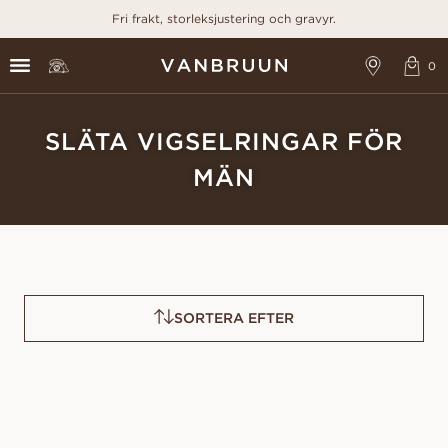
Fri frakt, storleksjustering och gravyr.
SLÄTA VIGSELRINGAR FÖR
MÄN
SORTERA EFTER
PAUL
VICTOR
FRÅN
FRÅN
15 900
SEK
15 000
SEK