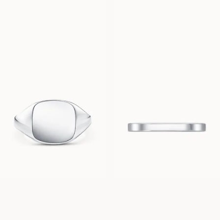
FRÅN
FRÅN
25 100
SEK
24 300
SEK
BILLIE
NOEL
FRÅN
FRÅN
30 600
SEK
8 900
SEK