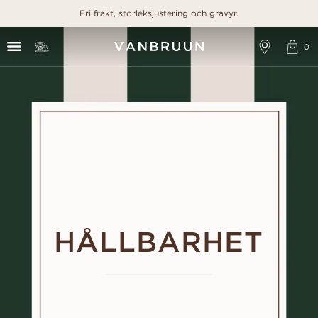
Fri frakt, storleksjustering och gravyr.
HÅLLBARHET