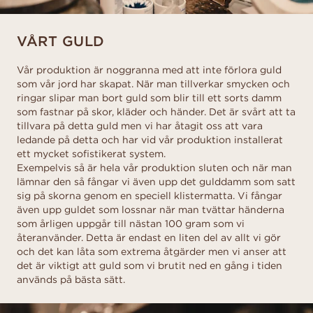
VÅRT GULD
Vår produktion är noggranna med att inte förlora guld
som vår jord har skapat. När man tillverkar smycken och
ringar slipar man bort guld som blir till ett sorts damm
som fastnar på skor, kläder och händer. Det är svårt att ta
tillvara på detta guld men vi har åtagit oss att vara
ledande på detta och har vid vår produktion installerat
ett mycket sofistikerat system.
Exempelvis så är hela vår produktion sluten och när man
lämnar den så fångar vi även upp det gulddamm som satt
sig på skorna genom en speciell klistermatta. Vi fångar
även upp guldet som lossnar när man tvättar händerna
som årligen uppgår till nästan 100 gram som vi
återanvänder. Detta är endast en liten del av allt vi gör
och det kan låta som extrema åtgärder men vi anser att
det är viktigt att guld som vi brutit ned en gång i tiden
används på bästa sätt.