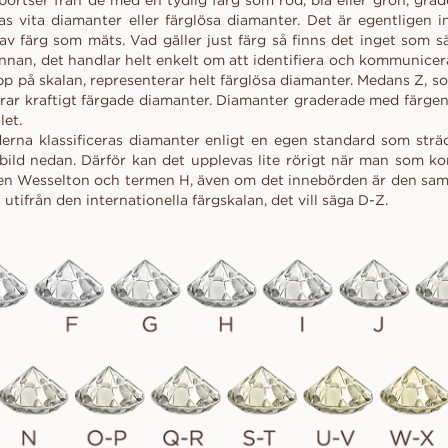
ortser från de med en tydlig färg som röd, blå eller grön, grade
kollektionen
d
al
Hjärta
Fluorescens
as vita diamanter eller färglösa diamanter. Det är egentligen 
FRIA INNAN
Köpguide
scher
Navett
v färg som mäts. Vad gäller just färg så finns det inget som sä
Diamantcertifikat
Låna en mock-up-ri
nnan, det handlar helt enkelt om att identifiera och kommunicer
Diamantguide
Hur du får din diamant att se
ögonblicket. Välj d
p på skalan, representerar helt färglösa diamanter. Medans Z, so
större ut
tillsammans, efter j
erar kraftigt färgade diamanter. Diamanter graderade med färgen 
Polering av en diamant
let.
UPPTÄCK ALLA EDITORIALS
derna klassificeras diamanter enligt en egen standard som sträc
se bild nedan. Därför kan det upplevas lite rörigt när man som k
en Wesselton och termen H, även om det innebörden är den samm
tifrån den internationella färgskalan, det vill säga D-Z.