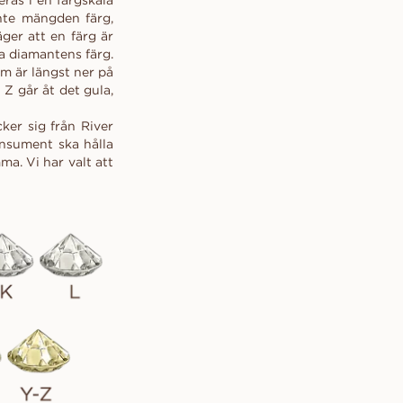
ras i en färgskala
inte mängden färg,
LÄS MER
 DU VÄLJER
BOKA EN KONSULTATION →
BOKA EN KONSULTATION →
BOKA EN KONSULTATION →
BOKA EN KONSULTATION →
ger att en färg är
ng till
a diamantens färg.
en riktiga
m är längst ner på
Kontakta vår concierge
Kontakta vår concierge
Kontakta vår concierge
Kontakta vår concierge
a:et.
Z går åt det gula,
ker sig från River
onsument ska hålla
a. Vi har valt att