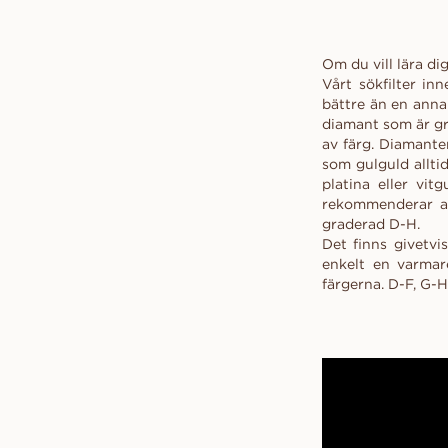
Om du vill lära d
Vårt sökfilter in
bättre än en anna
diamant som är gra
av färg. Diamanter
som gulguld allti
platina eller vi
rekommenderar att
graderad D-H.
Det finns givetvis
enkelt en varmare
färgerna. D-F, G-H