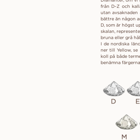
Diamanter, om vi b
Begär en offert
RING
VANBRUUN ♡ Childhoo
LÄS MER
Ov
från D-Z och kall
PROVA HEMMA
collection
Hur det fungerar
As
utan avsaknaden a
Begär en offert
EDITORIAL
bättre än någon a
Hur det fungerar
D, som är högst up
skalan, represent
bruna eller grå hål
I de nordiska län
ner till Yellow, 
koll på både term
benämna färgerna u