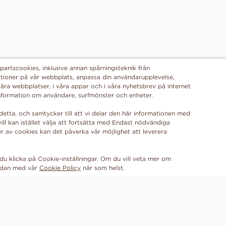
partscookies, inklusive annan spårningsteknik från
funktioner på vår webbplats, anpassa din användarupplevelse,
åra webbplatser, i våra appar och i våra nyhetsbrev på internet
 information om användare, surfmönster och enheter.
detta, och samtycker till att vi delar den här informationen med
ill kan istället välja att fortsätta med Endast nödvändiga
r av cookies kan det påverka vår möjlighet att leverera
du klicka på Cookie-inställningar. Om du vill veta mer om
sidan med vår
Cookie Policy
FÅ DE SENASTE NYHETERNA FRÅN VANBRUUN