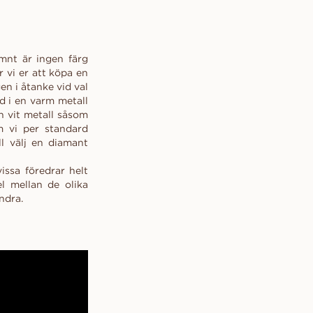
ämnt är ingen färg
 vi er att köpa en
en i åtanke vid val
d i en varm metall
n vit metall såsom
m vi per standard
ll välj en diamant
vissa föredrar helt
el mellan de olika
ndra.