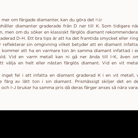
ig mer om färgade diamanter, kan du göra det
här
nehåller diamanter graderade från D ner till K. Som tidigare n
n, men om du söker en klassiskt färglös diamant rekommenderar
derad D-H. Ett bra tips är att ha det framtida smycket eller ring
 reflekterar sin omgivning vilket betyder att en diamant infatta
d kommer att ha en varmare ton än samma diamant infattad i e
tguld. Vid en varm metall kan ni gå ner ända till I-K, även o
 välja en helt eller nästan färglös diamant. Vid en vit meta
 inget fel i att infatta en diamant graderad K i en vit metall, 
 färg av lätt ton i sin diamant. Prismässigt skiljer det en d
 och I-J brukar ha samma pris då deras färger anses så nära vara