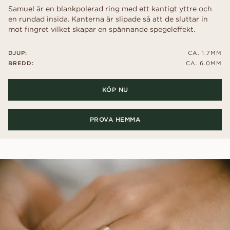
Samuel är en blankpolerad ring med ett kantigt yttre och
en rundad insida. Kanterna är slipade så att de sluttar in
mot fingret vilket skapar en spännande spegeleffekt.
DJUP:
CA. 1.7MM
BREDD:
CA. 6.0MM
KÖP NU
PROVA HEMMA