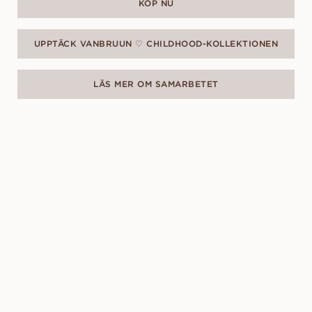
KÖP NU
UPPTÄCK VANBRUUN ♡ CHILDHOOD-KOLLEKTIONEN
LÄS MER OM SAMARBETET