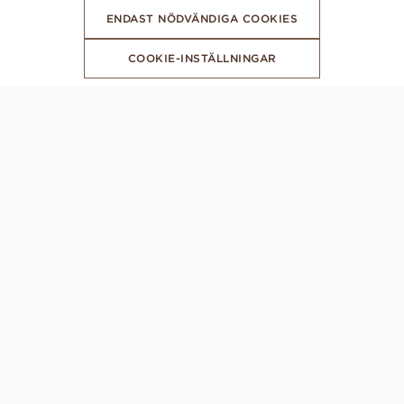
ENDAST NÖDVÄNDIGA COOKIES
COOKIE-INSTÄLLNINGAR
FÅ DE SENASTE NYHETERNA FRÅN VANBRUUN