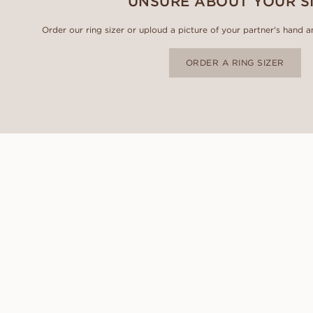
UNSURE ABOUT YOUR S
Order our ring sizer or uploud a picture of your partner's hand an
ORDER A RING SIZER