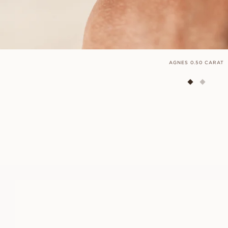
AGNES 0.50 CARAT
ALEXANDRA
FRÅN
11 400
SEK