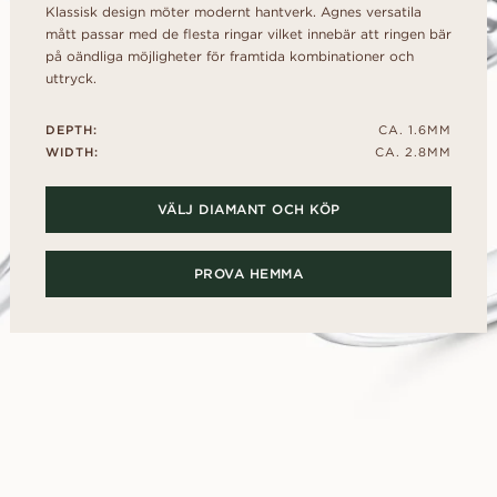
kollektionen
d
al
Hjärta
Klassisk design möter modernt hantverk. Agnes versatila
Fluorescens
FRIA INNAN
mått passar med de flesta ringar vilket innebär att ringen bär
Köpguide
scher
Navett
Diamantcertifikat
på oändliga möjligheter för framtida kombinationer och
Låna en mock-up-ri
Diamantguide
Hur du får din diamant att se
uttryck.
ögonblicket. Välj d
större ut
tillsammans, efter j
Polering av en diamant
DEPTH:
CA. 1.6MM
UPPTÄCK ALLA EDITORIALS
WIDTH:
CA. 2.8MM
VÄLJ DIAMANT OCH KÖP
PROVA HEMMA