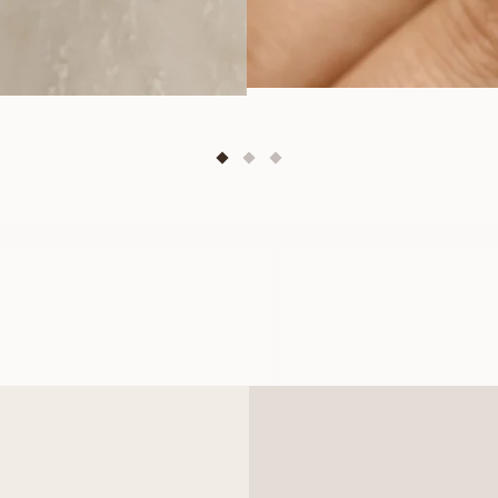
MARIE
LILY
FRÅN
FRÅN
6 000
SEK
20 800
SE