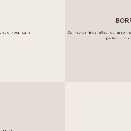
BOR
uiet of your home.
Our replica rings reflect our assort
perfect ring -