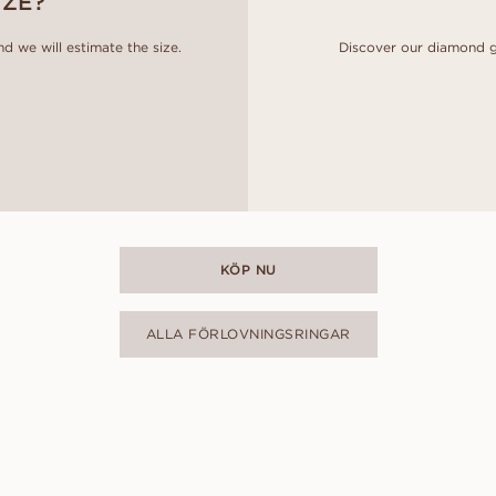
IZE?
d we will estimate the size.
Discover our diamond g
KÖP NU
ALLA FÖRLOVNINGSRINGAR