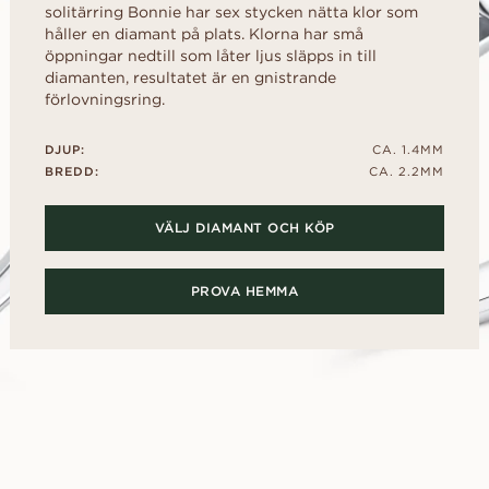
kollektionen
d
al
Hjärta
solitärring Bonnie har sex stycken nätta klor som
Fluorescens
FRIA INNAN
håller en diamant på plats. Klorna har små
Köpguide
scher
Navett
Diamantcertifikat
öppningar nedtill som låter ljus släpps in till
Låna en mock-up-ri
Diamantguide
diamanten, resultatet är en gnistrande
Hur du får din diamant att se
ögonblicket. Välj d
större ut
förlovningsring.
tillsammans, efter j
Polering av en diamant
UPPTÄCK ALLA EDITORIALS
DJUP:
CA. 1.4MM
BREDD:
CA. 2.2MM
VÄLJ DIAMANT OCH KÖP
PROVA HEMMA