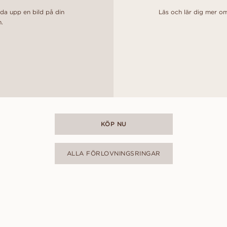
dda upp en bild på din
Läs och lär dig mer om
n.
KÖP NU
ALLA FÖRLOVNINGSRINGAR