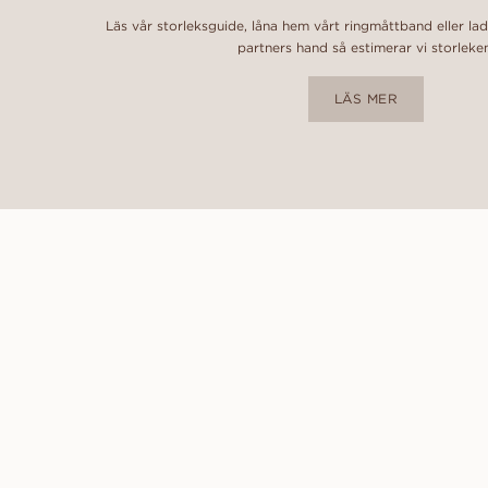
Läs vår storleksguide, låna hem vårt ringmåttband eller la
partners hand så estimerar vi storleke
LÄS MER