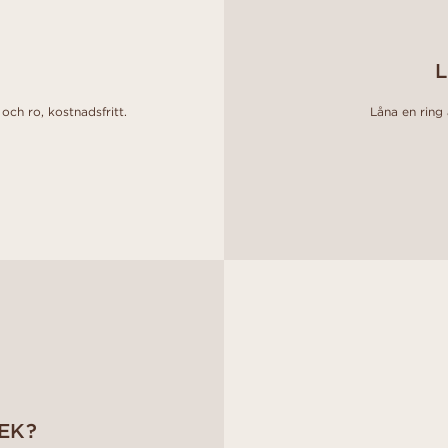
L
och ro, kostnadsfritt.
Låna en ring a
EK?