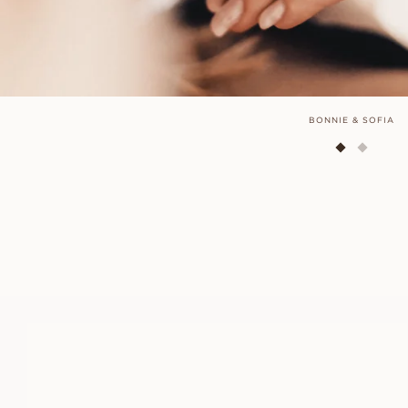
BONNIE & SOFIA
BLANCHE
FRÅN
12 400
SEK