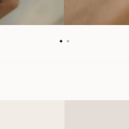
OLIVIA
LEONI
FRÅN
FRÅN
5 800
SEK
13 800
SEK