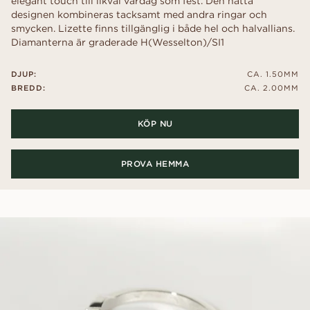
elegant touch till likväl vardag som fest. Den nätta
designen kombineras tacksamt med andra ringar och
smycken. Lizette finns tillgänglig i både hel och halvallians.
Diamanterna är graderade H(Wesselton)/SI1
DJUP:
CA. 1.50MM
BREDD:
CA. 2.00MM
KÖP NU
PROVA HEMMA