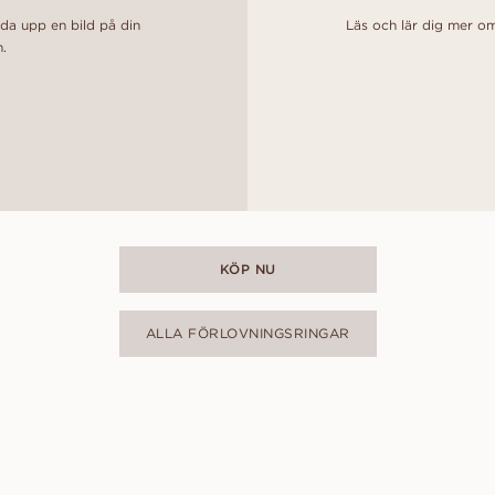
dda upp en bild på din
Läs och lär dig mer om
n.
KÖP NU
ALLA FÖRLOVNINGSRINGAR