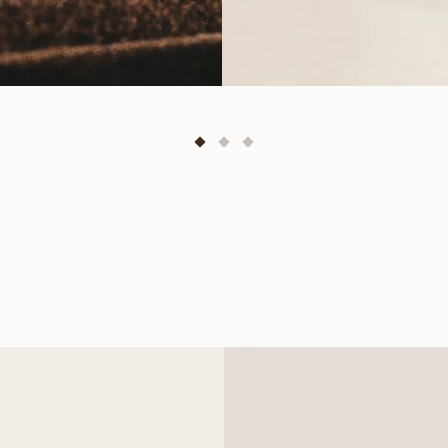
OLIVIA
LIVIA
FRÅN
FRÅN
5 900
SEK
10 400
SEK