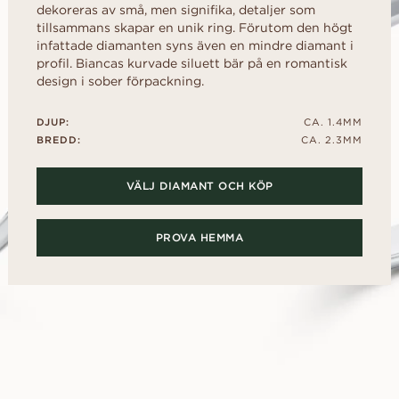
kollektionen
d
al
Hjärta
dekoreras av små, men signifika, detaljer som
Fluorescens
FRIA INNAN
tillsammans skapar en unik ring. Förutom den högt
Köpguide
scher
Navett
Diamantcertifikat
infattade diamanten syns även en mindre diamant i
Låna en mock-up-ri
Diamantguide
profil. Biancas kurvade siluett bär på en romantisk
Hur du får din diamant att se
ögonblicket. Välj d
större ut
design i sober förpackning.
tillsammans, efter j
Polering av en diamant
UPPTÄCK ALLA EDITORIALS
DJUP:
CA. 1.4MM
BREDD:
CA. 2.3MM
VÄLJ DIAMANT OCH KÖP
PROVA HEMMA