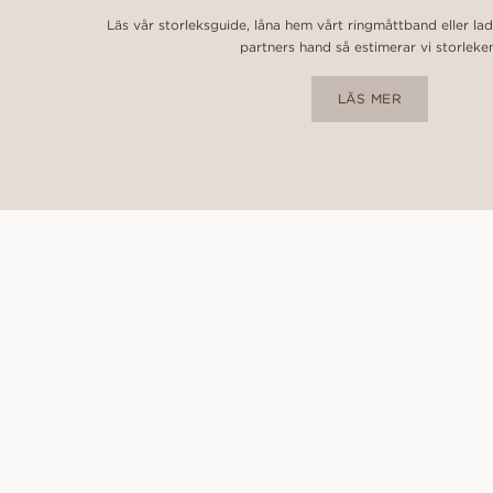
Läs vår storleksguide, låna hem vårt ringmåttband eller la
partners hand så estimerar vi storleke
LÄS MER