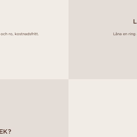
L
och ro, kostnadsfritt.
Låna en ring a
EK?