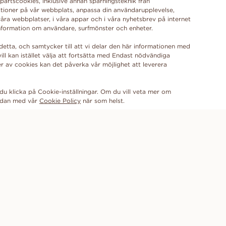
partscookies, inklusive annan spårningsteknik från
funktioner på vår webbplats, anpassa din användarupplevelse,
åra webbplatser, i våra appar och i våra nyhetsbrev på internet
 information om användare, surfmönster och enheter.
detta, och samtycker till att vi delar den här informationen med
ill kan istället välja att fortsätta med Endast nödvändiga
r av cookies kan det påverka vår möjlighet att leverera
du klicka på Cookie-inställningar. Om du vill veta mer om
sidan med vår
Cookie Policy
FÅ DE SENASTE NYHETERNA FRÅN VANBRUUN