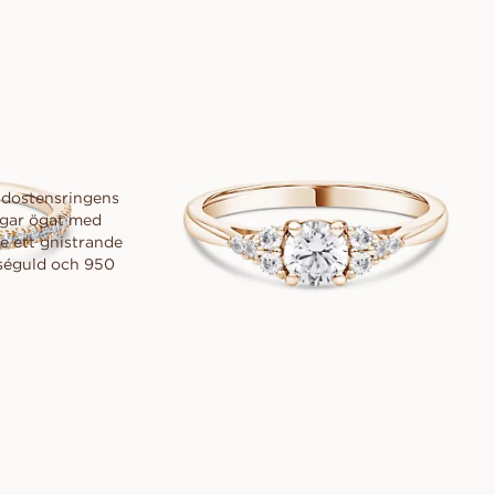
14 600
SEK
sidostensringens
ngar ögat med
e ett gnistrande
roséguld och 950