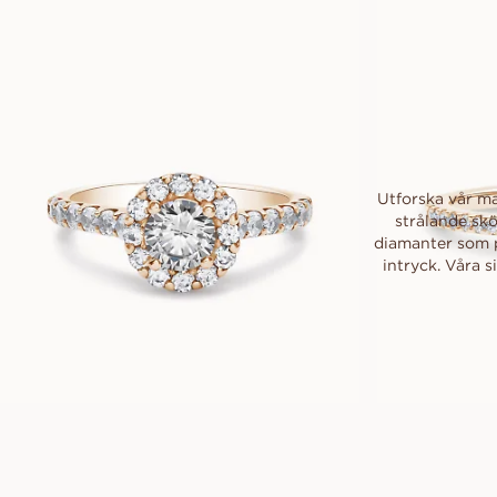
22 000
SEK
Utforska vår ma
strålande sk
diamanter som p
intryck. Våra s