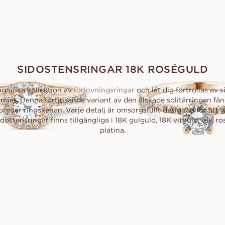
20 000
SEK
14 100
SEK
SIDOSTENSRINGAR 18K ROSÉGULD
gnifika kollektion av
förlovningsringar
och låt dig förtrollas av 
önhet. Denna förtjusande variant av den älskade solitärringen få
ryder ringskenan. Varje detalj är omsorgsfullt designad för att g
idostensringar finns tillgängliga i 18K gulguld, 18K vitguld, 18K 
platina.