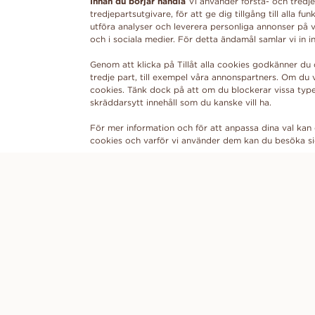
Innan du börjar handla
Vi använder första- och tredje
tredjepartsutgivare, för att ge dig tillgång till alla 
utföra analyser och leverera personliga annonser på v
och i sociala medier. För detta ändamål samlar vi in
Genom att klicka på Tillåt alla cookies godkänner du 
tredje part, till exempel våra annonspartners. Om du v
cookies. Tänk dock på att om du blockerar vissa type
skräddarsytt innehåll som du kanske vill ha.
För mer information och för att anpassa dina val kan 
cookies och varför vi använder dem kan du besöka 