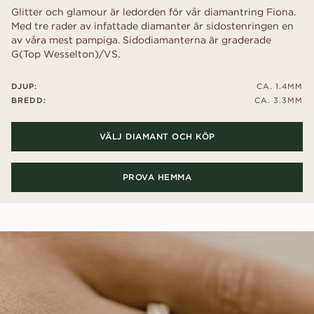
Glitter och glamour är ledorden för vår diamantring Fiona.
Med tre rader av infattade diamanter är sidostenringen en
av våra mest pampiga. Sidodiamanterna är graderade
G(Top Wesselton)/VS.
DJUP:
CA. 1.4MM
BREDD:
CA. 3.3MM
VÄLJ DIAMANT OCH KÖP
PROVA HEMMA