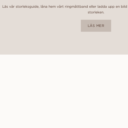
Läs vår storleksguide, låna hem vårt ringmåttband eller ladda upp en bild
storleken.
LÄS MER