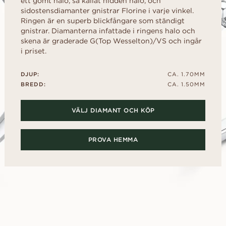
ett gömt halo, så kallat hidden halo, och
kollektionen
d
al
Hjärta
Fluorescens
sidostensdiamanter gnistrar Florine i varje vinkel.
FRIA INNAN
Köpguide
scher
Navett
Ringen är en superb blickfångare som ständigt
Diamantcertifikat
Låna en mock-up-ri
gnistrar. Diamanterna infattade i ringens halo och
Diamantguide
Hur du får din diamant att se
ögonblicket. Välj d
skena är graderade G(Top Wesselton)/VS och ingår
större ut
tillsammans, efter j
i priset.
Polering av en diamant
UPPTÄCK ALLA EDITORIALS
DJUP:
CA. 1.70MM
BREDD:
CA. 1.50MM
VÄLJ DIAMANT OCH KÖP
PROVA HEMMA