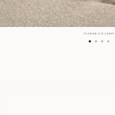
FLORINE 0.75 CARAT
GIANNA
FRÅN
14 100
SEK