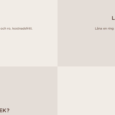
L
och ro, kostnadsfritt.
Låna en ring a
EK?