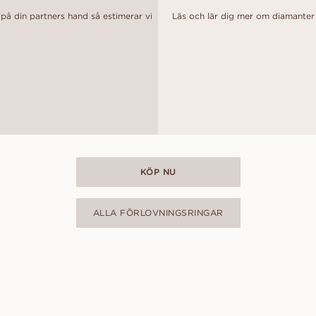
 på din partners hand så estimerar vi
Läs och lär dig mer om diamanter f
KÖP NU
ALLA FÖRLOVNINGSRINGAR