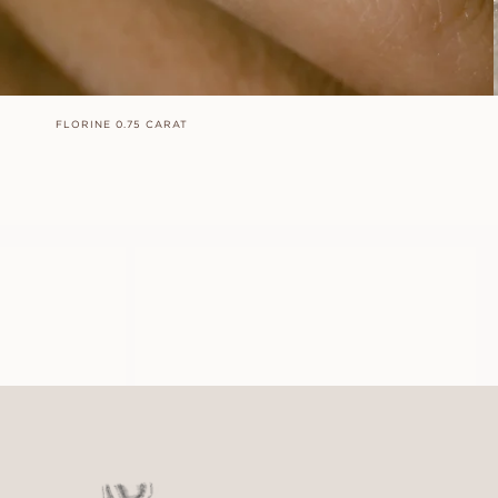
FLORINE 0.75 CARAT
LOUISE
FRÅN
11 100
SEK