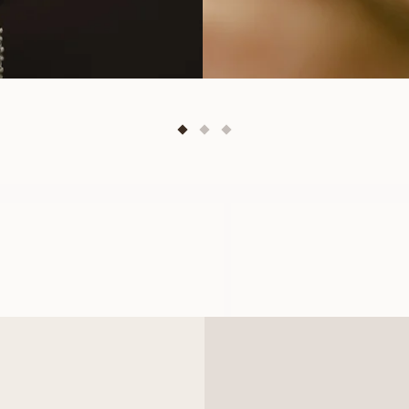
ILONA
ALMA
FRÅN
FRÅN
23 300
SEK
4 800
SEK