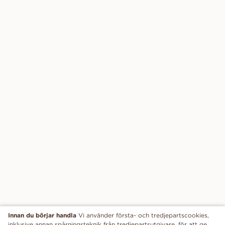
Innan du börjar handla
Vi använder första- och tredjepartscookies,
inklusive annan spårningsteknik från tredjepartsutgivare, för att ge