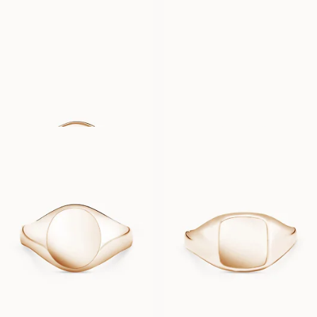
21 900
SEK
21 900
SEK
CHARLIE
BILLIE
FRÅN
FRÅN
42 500
SEK
39 800
SEK
COMO
CAPRI
FRÅN
FRÅN
30 600
SEK
29 300
SEK