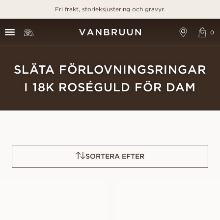
Fri frakt, storleksjustering och gravyr.
SLÄTA FÖRLOVNINGSRINGAR
I 18K ROSÉGULD FÖR DAM
SORTERA EFTER
OLIVIA
NAOMI
FRÅN
FRÅN
5 800
SEK
5 800
SEK