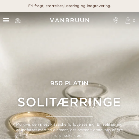
Fri fragt, størrelsesjustering og indgravering.
950 PLATIN
SOLITÆRRINGE
Muligvis den mest klassiske forlovelsesring. En solitærring
er indfattet med en diamant, der normalt omfavnes af fire
eller seks kløer.