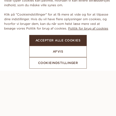
visse typer cookies kan påvirke, hvordan vi kan levere skræddersyet
indhold, som du måske ville synes om.
Klik på "Cookieindstillinger" for at få mere at vide og for at tilpasse
dine indstillinger. Hvis du vil have flere oplysninger om cookies, og
hvorfor vi bruger dem, kan du når som helst læse mere ved at
besøge vores Politik for brug af cookies.
Politik for brug af cookies
ACCEPTER ALLE COOKIES
AFVIS
COOKIEINDSTILLINGER
ABONNER PÅ VORES NYHEDSBREV