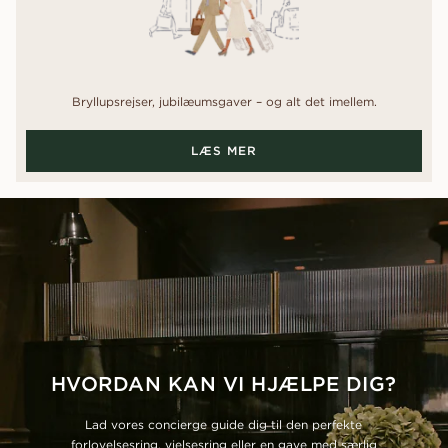
Bryllupsrejser, jubilæumsgaver – og alt det imellem.
LÆS MER
HVORDAN KAN VI HJÆLPE DIG?
Lad vores concierge guide dig til den perfekte
forlovelsesring, vielsesring eller en gave med særlig