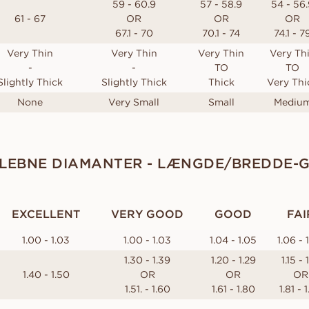
59 - 60.9
57 - 58.9
54 - 56
61 - 67
OR
OR
OR
67.1 - 70
70.1 - 74
74.1 - 7
Very Thin
Very Thin
Very Thin
Very Th
-
-
TO
TO
Slightly Thick
Slightly Thick
Thick
Very Thi
None
Very Small
Small
Mediu
EBNE DIAMANTER - LÆNGDE/BREDDE-G
EXCELLENT
VERY GOOD
GOOD
FAI
1.00 - 1.03
1.00 - 1.03
1.04 - 1.05
1.06 - 
1.30 - 1.39
1.20 - 1.29
1.15 - 
1.40 - 1.50
OR
OR
OR
1.51. - 1.60
1.61 - 1.80
1.81 - 