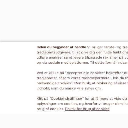
Inden du begynder at handle
Vi bruger første- og tr
tredjepartsudgivere, til at give dig den fulde funktion
udføre analyser samt levere tilpassede reklamer på v
og via sociale medieplatforme. Til dette formål ind
Ved at klikke på "Accepter alle cookies" bekræfter du
tredjeparter, såsom vores reklamepartnere. Hvis du 
nødvendige cookies". Men husk, at blokering af visse
indhold, som du måske ville synes om.
Klik på "Cookieindstillinger" for at få mere at vide og f
oplysninger om cookies, og hvorfor vi bruger dem, ka
brug af cookies.
Politik for brug af cookies