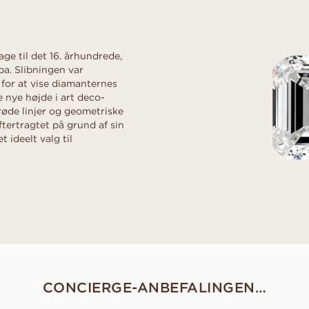
d
Diamantguide
al
Hjerte
rer
Diamant guide
FRI FØR D
Fluorescens
rer
scher
Navett
Lån en midlertidig 
Diamantcertifikat
frieriet. Vælg den 
ge til det 16. århundrede,
Sådan får du diamanten til at se
sammen bagefter.
pa. Slibningen var
OPDAG ALLE EDITORIALS
større ud
 for at vise diamanternes
Diamantens polering
 nye højde i art deco-
røde linjer og geometriske
tertragtet på grund af sin
 ideelt valg til
CONCIERGE-ANBEFALINGEN…