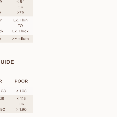
.9
< 54
OR
9
>79
in
Ex. Thin
TO
ck
Ex. Thick
m
>Medium
UIDE
R
POOR
1.08
> 1.08
1.19
< 1.15
OR
1.90
> 1.90