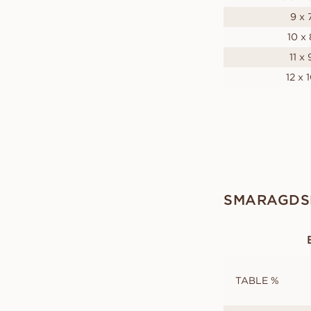
9 x 
10 x 
11 x 
12 x 
SMARAGDSL
TABLE %