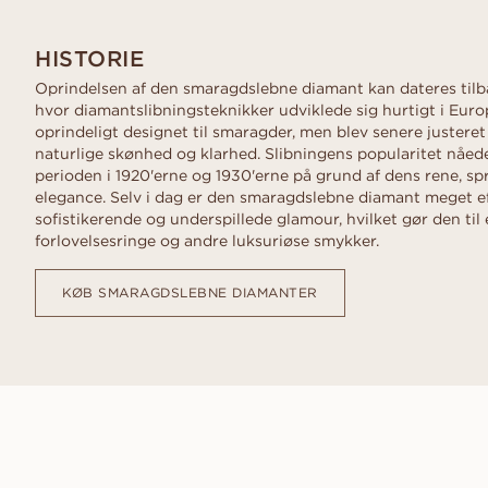
Konfliktfrie diamanter
VANBRUUN ♡ Childhoo
Få et tilbud
Ov
Se, hvordan det funge
HJEMMEPRØVE
collection
Se, hvordan det funge
As
HISTORIE
EDITORIAL
Oprindelsen af den smaragdslebne diamant kan dateres tilba
hvor diamantslibningsteknikker udviklede sig hurtigt i Euro
oprindeligt designet til smaragder, men blev senere justeret
naturlige skønhed og klarhed. Slibningens popularitet nåede
perioden i 1920'erne og 1930'erne på grund af dens rene, sp
elegance. Selv i dag er den smaragdslebne diamant meget ef
sofistikerende og underspillede glamour, hvilket gør den til et
forlovelsesringe og andre luksuriøse smykker.
KØB SMARAGDSLEBNE DIAMANTER