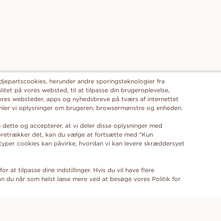
edjepartscookies, herunder andre sporingsteknologier fra
alitet på vores websted, til at tilpasse din brugeroplevelse,
ores websteder, apps og nyhedsbreve på tværs af internettet
samler vi oplysninger om brugeren, browsermønstre og enheden.
 dette og accepterer, at vi deler disse oplysninger med
foretrækker det, kan du vælge at fortsætte med "Kun
 typer cookies kan påvirke, hvordan vi kan levere skræddersyet
or at tilpasse dine indstillinger. Hvis du vil have flere
n du når som helst læse mere ved at besøge vores Politik for