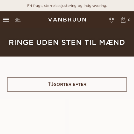
Fri fragt, størrelsesjustering og indgravering.
RINGE UDEN STEN TIL MÆND
SORTER EFTER
VICTOR
PAUL
FRA
FRA
10 100
DKK
10 600
DKK