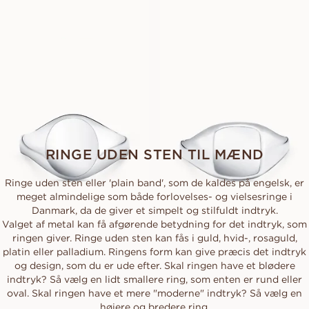
20 500
DKK
15 300
DKK
COMO
CAPRI
FRA
FRA
16 900
DKK
16 300
DKK
RINGE UDEN STEN TIL MÆND
Ringe uden sten eller 'plain band', som de kaldes på engelsk, er
meget almindelige som både forlovelses- og vielsesringe i
Danmark, da de giver et simpelt og stilfuldt indtryk.
Valget af metal kan få afgørende betydning for det indtryk, som
ringen giver. Ringe uden sten kan fås i guld, hvid-, rosaguld,
platin eller palladium. Ringens form kan give præcis det indtryk
og design, som du er ude efter. Skal ringen have et blødere
indtryk? Så vælg en lidt smallere ring, som enten er rund eller
oval. Skal ringen have et mere "moderne" indtryk? Så vælg en
højere og bredere ring.