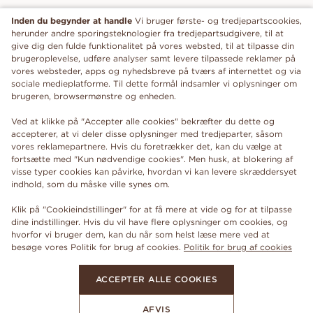
Inden du begynder at handle
Vi bruger første- og tredjepartscookies,
herunder andre sporingsteknologier fra tredjepartsudgivere, til at
give dig den fulde funktionalitet på vores websted, til at tilpasse din
brugeroplevelse, udføre analyser samt levere tilpassede reklamer på
vores websteder, apps og nyhedsbreve på tværs af internettet og via
sociale medieplatforme. Til dette formål indsamler vi oplysninger om
brugeren, browsermønstre og enheden.
Ved at klikke på "Accepter alle cookies" bekræfter du dette og
accepterer, at vi deler disse oplysninger med tredjeparter, såsom
vores reklamepartnere. Hvis du foretrækker det, kan du vælge at
fortsætte med "Kun nødvendige cookies". Men husk, at blokering af
visse typer cookies kan påvirke, hvordan vi kan levere skræddersyet
indhold, som du måske ville synes om.
Klik på "Cookieindstillinger" for at få mere at vide og for at tilpasse
dine indstillinger. Hvis du vil have flere oplysninger om cookies, og
hvorfor vi bruger dem, kan du når som helst læse mere ved at
besøge vores Politik for brug af cookies.
Politik for brug af cookies
ACCEPTER ALLE COOKIES
AFVIS