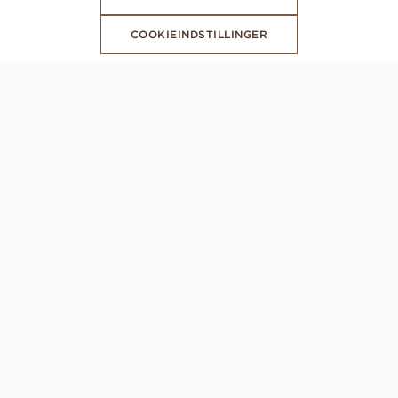
COOKIEINDSTILLINGER
ABONNER PÅ VORES NYHEDSBREV
CONCIERGE
Mandag - Søndag: 8.00 - 22.00 (GMT +1)