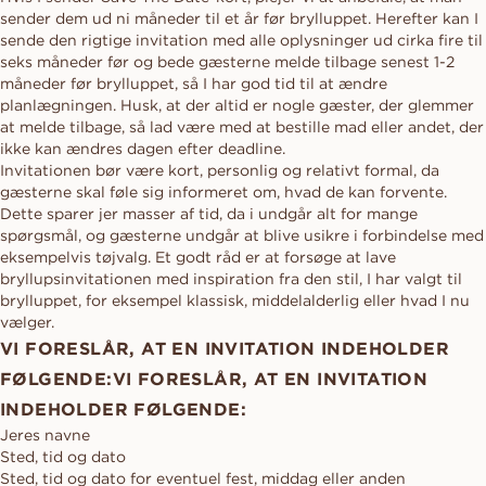
sender dem ud ni måneder til et år før brylluppet. Herefter kan I
sende den rigtige invitation med alle oplysninger ud cirka fire til
seks måneder før og bede gæsterne melde tilbage senest 1-2
måneder før brylluppet, så I har god tid til at ændre
planlægningen. Husk, at der altid er nogle gæster, der glemmer
at melde tilbage, så lad være med at bestille mad eller andet, der
ikke kan ændres dagen efter deadline.
Invitationen bør være kort, personlig og relativt formal, da
gæsterne skal føle sig informeret om, hvad de kan forvente.
Dette sparer jer masser af tid, da i undgår alt for mange
spørgsmål, og gæsterne undgår at blive usikre i forbindelse med
eksempelvis tøjvalg. Et godt råd er at forsøge at lave
bryllupsinvitationen med inspiration fra den stil, I har valgt til
brylluppet, for eksempel klassisk, middelalderlig eller hvad I nu
vælger.
VI FORESLÅR, AT EN INVITATION INDEHOLDER
FØLGENDE:VI FORESLÅR, AT EN INVITATION
INDEHOLDER FØLGENDE:
Jeres navne
Sted, tid og dato
Sted, tid og dato for eventuel fest, middag eller anden