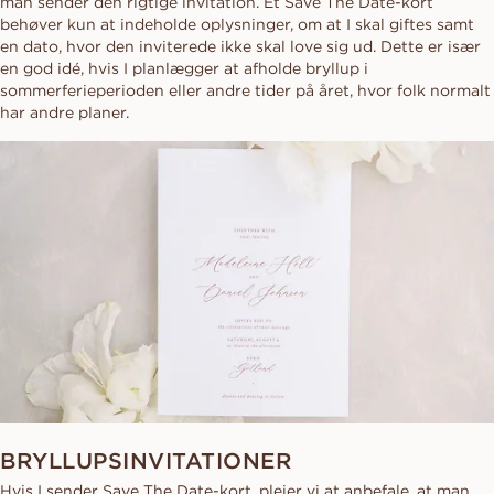
man sender den rigtige invitation. Et Save The Date-kort
behøver kun at indeholde oplysninger, om at I skal giftes samt
en dato, hvor den inviterede ikke skal love sig ud. Dette er især
en god idé, hvis I planlægger at afholde bryllup i
sommerferieperioden eller andre tider på året, hvor folk normalt
har andre planer.
BRYLLUPSINVITATIONER
Hvis I sender Save The Date-kort, plejer vi at anbefale, at man