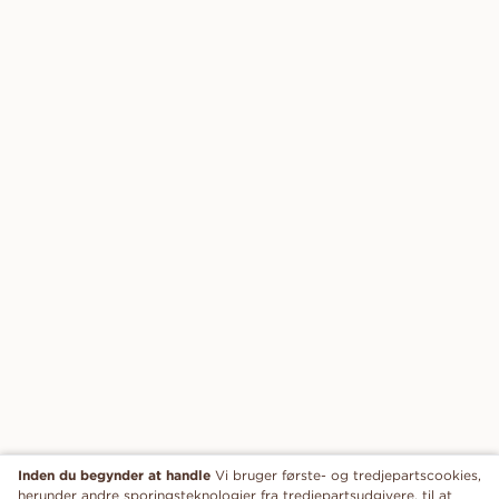
Inden du begynder at handle
Vi bruger første- og tredjepartscookies,
herunder andre sporingsteknologier fra tredjepartsudgivere, til at