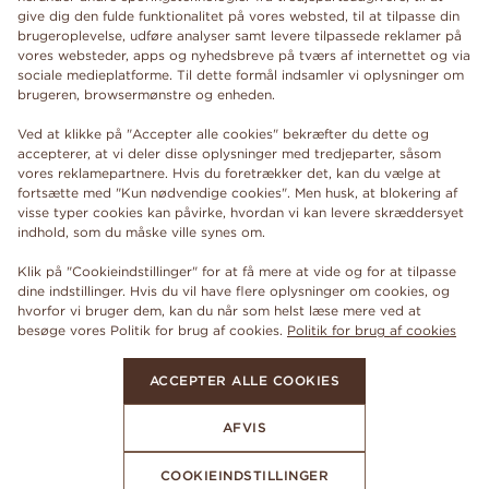
give dig den fulde funktionalitet på vores websted, til at tilpasse din
brugeroplevelse, udføre analyser samt levere tilpassede reklamer på
vores websteder, apps og nyhedsbreve på tværs af internettet og via
sociale medieplatforme. Til dette formål indsamler vi oplysninger om
brugeren, browsermønstre og enheden.
Ved at klikke på "Accepter alle cookies" bekræfter du dette og
accepterer, at vi deler disse oplysninger med tredjeparter, såsom
vores reklamepartnere. Hvis du foretrækker det, kan du vælge at
fortsætte med "Kun nødvendige cookies". Men husk, at blokering af
visse typer cookies kan påvirke, hvordan vi kan levere skræddersyet
indhold, som du måske ville synes om.
Klik på "Cookieindstillinger" for at få mere at vide og for at tilpasse
dine indstillinger. Hvis du vil have flere oplysninger om cookies, og
hvorfor vi bruger dem, kan du når som helst læse mere ved at
besøge vores Politik for brug af cookies.
Politik for brug af cookies
ACCEPTER ALLE COOKIES
AFVIS
COOKIEINDSTILLINGER