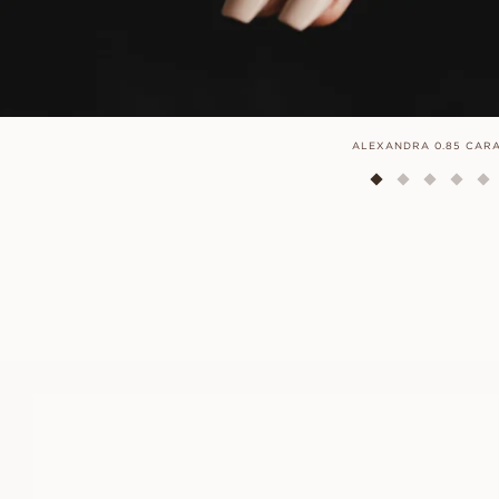
ALEXANDRA 0.85 CAR
ABIGAIL
FRA
9 800
DKK