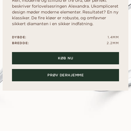
Ren, moderne og stilfuld er tre ord, der perfekt
d
Diamantguide
al
Hjerte
rer
beskriver forlovelsesringen Alexandra. Ukompliceret
Diamant guide
FRI FØR D
Fluorescens
rer
scher
Navett
design møder moderne elementer. Resultatet? En ny
Lån en midlertidig 
klassiker. De fire kløer er robuste, og omfavner
Diamantcertifikat
frieriet. Vælg den 
sikkert diamanten i en sikker indfatning.
Sådan får du diamanten til at se
sammen bagefter.
OPDAG ALLE EDITORIALS
større ud
DYBDE:
1.4MM
Diamantens polering
BREDDE:
2.2MM
KØB NU
PRØV DERHJEMME