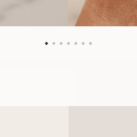
OLIVIA
FRA
3 900
DKK