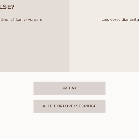
LSE?
 hånd, så kan vi vurdere
Læs vores diamantgui
KØB NU
ALLE FORLOVELSESRINGE