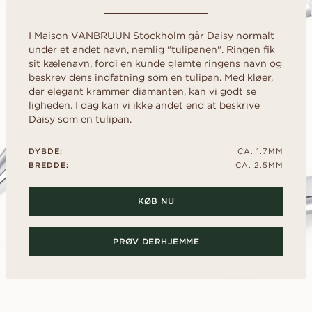
d
Diamantguide
al
Hjerte
rer
Diamant guide
FRI FØR D
Fluorescens
rer
scher
Navett
I Maison VANBRUUN Stockholm går Daisy normalt
Lån en midlertidig 
Diamantcertifikat
under et andet navn, nemlig "tulipanen". Ringen fik
frieriet. Vælg den 
sit kælenavn, fordi en kunde glemte ringens navn og
Sådan får du diamanten til at se
sammen bagefter.
OPDAG ALLE EDITORIALS
større ud
beskrev dens indfatning som en tulipan. Med kløer,
der elegant krammer diamanten, kan vi godt se
Diamantens polering
ligheden. I dag kan vi ikke andet end at beskrive
Daisy som en tulipan.
DYBDE:
CA. 1.7MM
BREDDE:
CA. 2.5MM
KØB NU
PRØV DERHJEMME