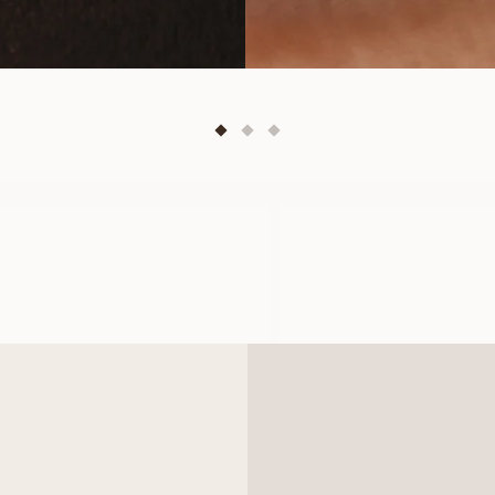
LOUISE
ILONA
FRA
FRA
7 500
DKK
15 600
DKK