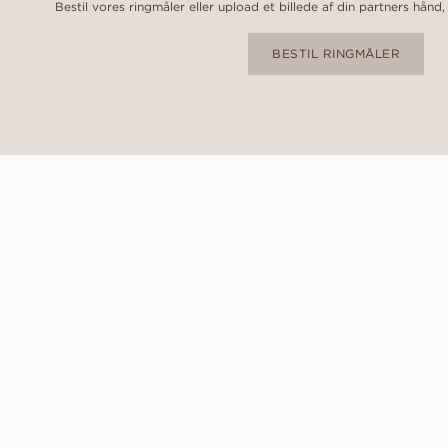
Bestil vores ringmåler eller upload et billede af din partners hånd,
BESTIL RINGMÅLER