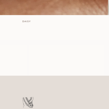
DAISY
MARIE
FRA
4 000
DKK