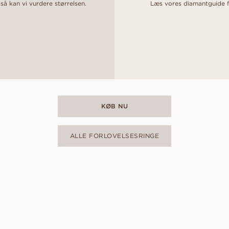
 så kan vi vurdere størrelsen.
Læs vores diamantguide fo
KØB NU
ALLE FORLOVELSESRINGE