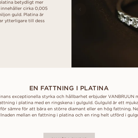
latina betydligt mer
 innehåller cirka 0,005
iljon guld. Platina är
 ytterligare till dess
EN FATTNING I PLATINA
tinans exceptionella styrka och hållbarhet erbjuder VANBRUUN m
ttning i platina med en ringskena i gulguld. Gulguld är ett mjuk
för sämre för att bära en större diamant eller en hög fattning. 
llnaden mellan en fattning i platina och en ring helt utförd i gulg