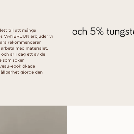
kollektionen
d
al
Hjärta
Fluorescens
FRIA INNAN
Köpguide
scher
Navett
Diamantcertifikat
Låna en mock-up-ri
Diamantguide
Hur du får din diamant att se
ögonblicket. Välj d
större ut
tillsammans, efter j
lett till att många
Polering av en diamant
Hos VANBRUUN erbjuder vi
UPPTÄCK ALLA EDITORIALS
e bara rekommenderar
 arbeta med materialet.
 och är i dag ett av de
e som söker
ouveau-epok ökade
ållbarhet gjorde den