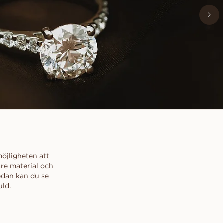
öjligheten att
are material och
Nedan kan du se
uld.