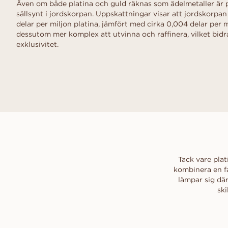
Även om både platina och guld räknas som ädelmetaller är p
sällsynt i jordskorpan. Uppskattningar visar att jordskorpan
delar per miljon platina, jämfört med cirka 0,004 delar per m
dessutom mer komplex att utvinna och raffinera, vilket bidrar
exklusivitet.
Tack vare pla
kombinera en fa
lämpar sig där
ski