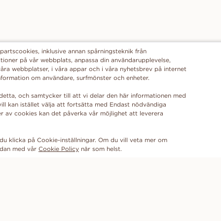
partscookies, inklusive annan spårningsteknik från
funktioner på vår webbplats, anpassa din användarupplevelse,
åra webbplatser, i våra appar och i våra nyhetsbrev på internet
 information om användare, surfmönster och enheter.
detta, och samtycker till att vi delar den här informationen med
ill kan istället välja att fortsätta med Endast nödvändiga
r av cookies kan det påverka vår möjlighet att leverera
du klicka på Cookie-inställningar. Om du vill veta mer om
sidan med vår
Cookie Policy
FÅ DE SENASTE NYHETERNA FRÅN VANBRUUN