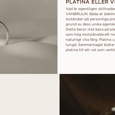
PLATINA ELLER V
Vad är egentligen skillnaden
VANBRUUN. Båda är ädelmeta
slutändan på personliga pre
grund av dess unika egensk
Detta beror inte bara på pl
som hög motståndskraft mot
naturligt vita färg. Platina
tyngd. Sammantaget bidrar 
platina till ett val som verkl