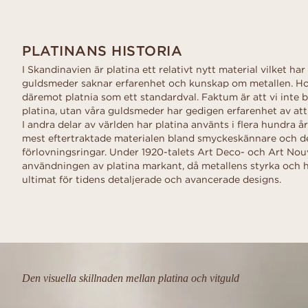
Begär en offert
RING
VANBRUUN ♡ Childhoo
LÄS MER
Ov
PROVA HEMMA
collection
Hur det fungerar
As
Begär en offert
EDITORIAL
PLATINANS HISTORIA
Hur det fungerar
I Skandinavien är platina ett relativt nytt material vilket har 
guldsmeder saknar erfarenhet och kunskap om metallen. 
däremot platnia som ett standardval. Faktum är att vi int
platina, utan våra guldsmeder har gedigen erfarenhet av att
I andra delar av världen har platina använts i flera hundra år
mest eftertraktade materialen bland smyckeskännare och d
förlovningsringar. Under 1920-talets Art Deco- och Art N
användningen av platina markant, då metallens styrka och h
ultimat för tidens detaljerade och avancerade designs.
Den visuella skillnaden mellan platina och vitguld