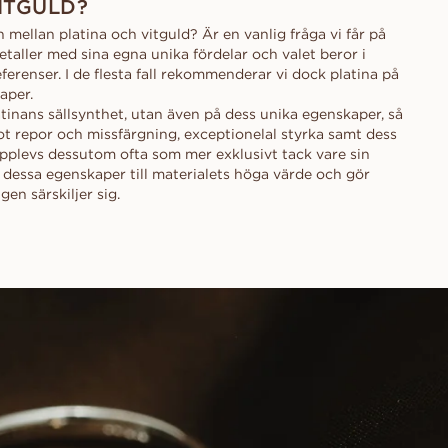
ITGULD?
 mellan platina och vitguld? Är en vanlig fråga vi får på
ller med sina egna unika fördelar och valet beror i
ferenser. I de flesta fall rekommenderar vi dock platina på
aper.
atinans sällsynthet, utan även på dess unika egenskaper, så
 repor och missfärgning, exceptionelal styrka samt dess
 upplevs dessutom ofta som mer exklusivt tack vare sin
dessa egenskaper till materialets höga värde och gör
igen särskiljer sig.