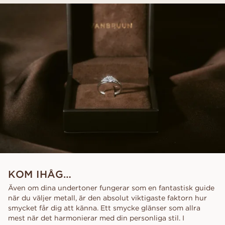
KOM IHÅG…
Även om dina undertoner fungerar som en fantastisk guide
när du väljer metall, är den absolut viktigaste faktorn hur
smycket får dig att känna. Ett smycke glänser som allra
mest när det harmonierar med din personliga stil. I