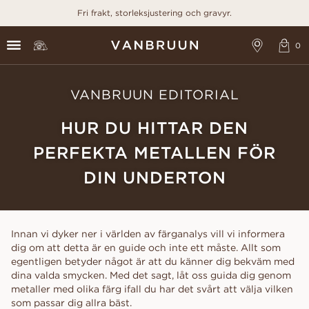
Fri frakt, storleksjustering och gravyr.
VANBRUUN EDITORIAL
HUR DU HITTAR DEN
PERFEKTA METALLEN FÖR
DIN UNDERTON
Innan vi dyker ner i världen av färganalys vill vi informera
dig om att detta är en guide och inte ett måste. Allt som
egentligen betyder något är att du känner dig bekväm med
dina valda smycken. Med det sagt, låt oss guida dig genom
metaller med olika färg ifall du har det svårt att välja vilken
som passar dig allra bäst.