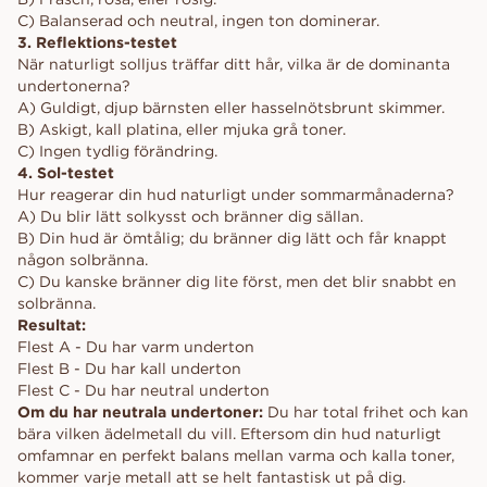
C) Balanserad och neutral, ingen ton dominerar.
3. Reflektions-testet
När naturligt solljus träffar ditt hår, vilka är de dominanta
undertonerna?
A) Guldigt, djup bärnsten eller hasselnötsbrunt skimmer.
B) Askigt, kall platina, eller mjuka grå toner.
C) Ingen tydlig förändring.
4. Sol-testet
Hur reagerar din hud naturligt under sommarmånaderna?
A) Du blir lätt solkysst och bränner dig sällan.
B) Din hud är ömtålig; du bränner dig lätt och får knappt
någon solbränna.
C) Du kanske bränner dig lite först, men det blir snabbt en
solbränna.
Resultat:
Flest A - Du har varm underton
Flest B - Du har kall underton
Flest C - Du har neutral underton
Om du har neutrala undertoner:
Du har total frihet och kan
bära vilken ädelmetall du vill. Eftersom din hud naturligt
omfamnar en perfekt balans mellan varma och kalla toner,
kommer varje metall att se helt fantastisk ut på dig.