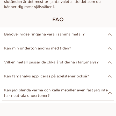
slutändan är det mest briljanta valet alltid det som du
känner dig mest självsäker i.
FAQ
Behöver vigselringarna vara i samma metall?
Nej, era ringar behöver inte vara i samma metall, även
Kan min underton ändras med tiden?
fast många par väljer samma färg för en enhetlig look. Vi
rekommenderar att välja den metall som gör att du
Nej, din underton kan inte ändras med tiden, men den
känner dig mest bekväm.
Vilken metall passar de olika årstiderna i färganalys?
kan upplevas skifta på grund av förändringar i
solexponering, åldrande och hälsa.
De varma årstiderna, vår och höst, kommer att skina
Kan färganalys appliceras på ädelstenar också?
starkast i gul- och roséguld. Medan de kalla årstiderna,
sommar och vinter, kompletteras perfekt av vitguld och
Ja, olika ädelstenar kan komplettera olika undertoner. Till
platina.
Kan jag blanda varma och kalla metaller även fast jag inte
exempel, morganit och champagne diamanter
har neutrala undertoner?
kompletterar varma undertoner, medan safirer och
rubiner passar kalla undertoner.
Ja, du kan blanda metaller oavsett vad du har för
underton. Det finns inga strikta regler och att kombinera