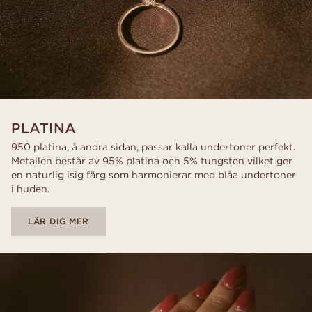
PLATINA
950 platina, å andra sidan, passar kalla undertoner perfekt.
Metallen består av 95% platina och 5% tungsten vilket ger
en naturlig isig färg som harmonierar med blåa undertoner
i huden.
LÄR DIG MER