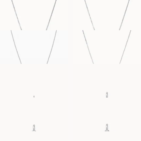
MARIANNE
SIENNA
FRA
FRA
7 900
NOK
7 900
NOK
BIRTHSTONE
AUDREY
FRA
FRA
4 800
NOK
11 900
NOK
MUSHROOM
CHERRY-CHÉRI
FRA
FRA
11 500
NOK
12 100
NOK
SEASHELL
PURE HEART
FRA
FRA
16 800
NOK
21 100
NOK
HAND
BLISSFUL SMILEY