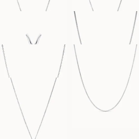
PENELOPE
CURB CHAIN
FRA
FRA
2 600
NOK
4 400
NOK
CABLE CHAIN
BOX CHAIN
FRA
FRA
3 600
NOK
8 000
NOK
SUZANNE
FRA
8 600
NOK