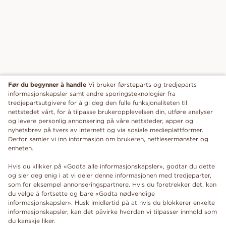
Før du begynner å handle
Vi bruker førsteparts og tredjeparts
informasjonskapsler samt andre sporingsteknologier fra
tredjepartsutgivere for å gi deg den fulle funksjonaliteten til
nettstedet vårt, for å tilpasse brukeropplevelsen din, utføre analyser
og levere personlig annonsering på våre nettsteder, apper og
nyhetsbrev på tvers av internett og via sosiale medieplattformer.
Derfor samler vi inn informasjon om brukeren, nettlesermønster og
enheten.
Hvis du klikker på «Godta alle informasjonskapsler», godtar du dette
og sier deg enig i at vi deler denne informasjonen med tredjeparter,
som for eksempel annonseringspartnere. Hvis du foretrekker det, kan
du velge å fortsette og bare «Godta nødvendige
informasjonskapsler». Husk imidlertid på at hvis du blokkerer enkelte
informasjonskapsler, kan det påvirke hvordan vi tilpasser innhold som
du kanskje liker.