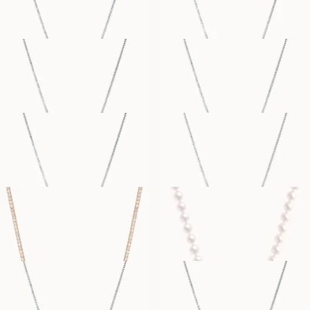
7 900
NOK
10 000
NOK
POPPY
STELLA
FRA
FRA
18 300
NOK
7 900
NOK
STEPHANIE
SIMONE
FRA
FRA
20 100
NOK
7 600
NOK
BLAIR
PARISA
FRA
FRA
119 600
NOK
13 900
NOK
STACY
HENRIETTA
FRA
FRA
8 600
NOK
17 300
NOK