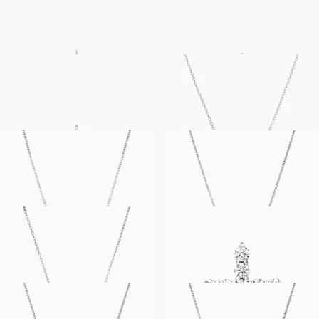
FRA
FRA
6 400
NOK
10 400
NOK
LUCKY CLOVER
LETTER NECKLACE
FRA
FRA
12 800
NOK
18 300
NOK
PALOMA
ERICA
FRA
FRA
7 900
NOK
7 900
NOK
OPHELIA
HEDVIG
FRA
FRA
14 900
NOK
16 500
NOK
THILDE
ODETTE
FRA
FRA