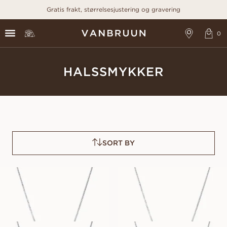
Gratis frakt, størrelsesjustering og gravering
HALSSMYKKER
SORT BY
EMILY
PAMELA
FRA
FRA
7 900
NOK
7 900
NOK