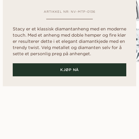
d
Diamantguide
al
Hjerte
FRI FØR DU
rer
Diamantguide
RINGEN
Fluorescens
rer
scher
Navett
ARTIKKEL NR: NV-MTP-0136
Lån en replika ring 
Diamantsertifikat
den ekte ringer s
Slik får du diamanten til å se
har fått ditt ja.
Stacy er et klassisk diamantanheng med en moderne
OPPDAG ALLE EDITORIALS
større ut
touch. Med et anheng med doble hemper og fire klør
er resulterer dette i et elegant diamantkjede med en
Diamantens polering
trendy twist. Velg metallet og diamanten selv for å
sette et personlig preg på anhenget.
KJØP NÅ