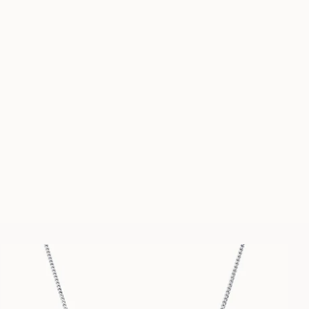
STACY 1.00 CARAT
MARIANNE
FRA
7 900
NOK