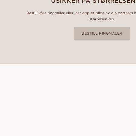
USIKKER PÅ STØRRELSEN
Bestill våre ringmåler eller last opp et bilde av din partners 
størrelsen din.
BESTILL RINGMÅLER