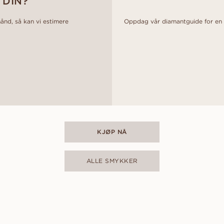
 DIN?
hånd, så kan vi estimere
Oppdag vår diamantguide for en d
KJØP NÅ
ALLE SMYKKER