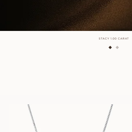
STACY 1.00 CARAT
EMILY
FRA
7 900
NOK