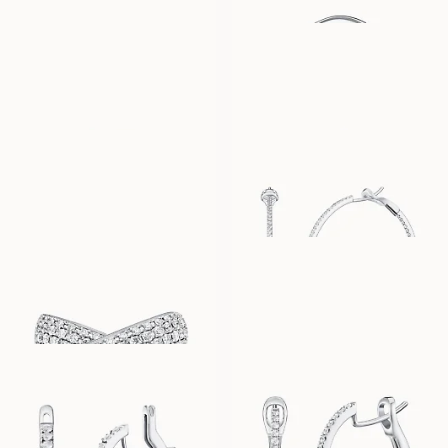
BILLIE
COMO
FRA
FRA
31 000
NOK
25 600
NOK
CAPRI
CARA GRANDE
FRA
FRA
24 600
NOK
92 500
NOK
POSITANO
IRIS
FRA
FRA
111 000
NOK
81 400
NOK
SIRI
CAMILLE
FRA
FRA
85 600
NOK
46 600
NOK