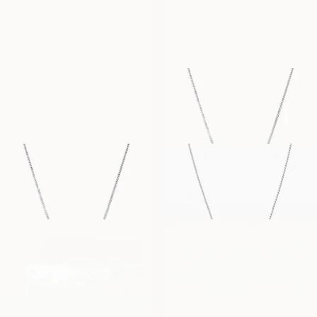
SOPHIE
EMILY
FRA
FRA
5 100
NOK
5 100
NOK
PAMELA
PAMELA
FRA
FRA
5 100
NOK
7 900
NOK
SOPHIE
BIRTHSTONE
FRA
FRA
7 900
NOK
4 800
NOK
BIARRITZ
BIARRITZ BAND
FRA
FRA
26 800
NOK
13 000
NOK
PONZA
PONZA ETERNITY