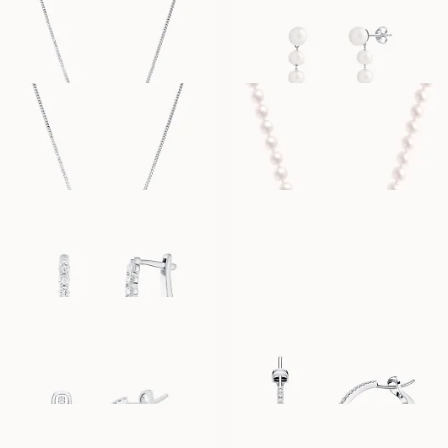
FRA
FRA
18 300
NOK
8 600
NOK
PENELOPE
PARISA
FRA
FRA
10 900
NOK
13 900
NOK
POLLY
CARA MINIME
FRA
FRA
16 600
NOK
29 300
NOK
CARA PETITE
CARA MOYENNE
FRA
FRA
39 400
NOK
63 100
NOK
AMELIE
TULIPE
FRA
FRA