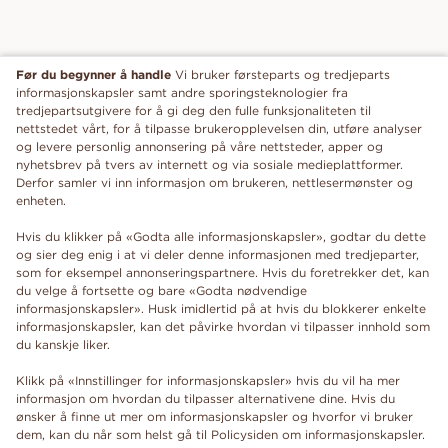
Før du begynner å handle
Vi bruker førsteparts og tredjeparts
informasjonskapsler samt andre sporingsteknologier fra
tredjepartsutgivere for å gi deg den fulle funksjonaliteten til
nettstedet vårt, for å tilpasse brukeropplevelsen din, utføre analyser
og levere personlig annonsering på våre nettsteder, apper og
nyhetsbrev på tvers av internett og via sosiale medieplattformer.
Derfor samler vi inn informasjon om brukeren, nettlesermønster og
enheten.
Hvis du klikker på «Godta alle informasjonskapsler», godtar du dette
og sier deg enig i at vi deler denne informasjonen med tredjeparter,
som for eksempel annonseringspartnere. Hvis du foretrekker det, kan
du velge å fortsette og bare «Godta nødvendige
informasjonskapsler». Husk imidlertid på at hvis du blokkerer enkelte
informasjonskapsler, kan det påvirke hvordan vi tilpasser innhold som
du kanskje liker.
Klikk på «Innstillinger for informasjonskapsler» hvis du vil ha mer
informasjon om hvordan du tilpasser alternativene dine. Hvis du
ønsker å finne ut mer om informasjonskapsler og hvorfor vi bruker
dem, kan du når som helst gå til Policysiden om informasjonskapsler.