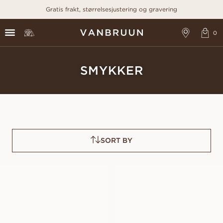
Gratis frakt, størrelsesjustering og gravering
SMYKKER
SORT BY
AKOYA
TENNIS
FRA
FRA
2 900
NOK
37 800
NOK