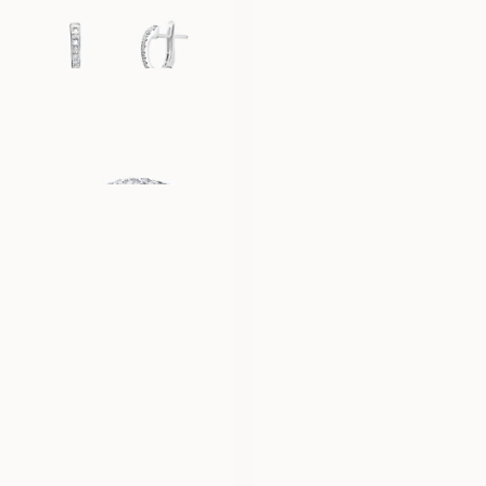
61 400
NOK
26 100
NOK
CANNES
PORTOFINO
FRA
FRA
189 900
NOK
19 300
NOK
LILIBETH
PALERMO
FRA
FRA
103 600
NOK
11 500
NOK
LOLA
LUNETTE
FRA
FRA
24 900
NOK
9 800
NOK
LOVINA
GENEVIEVE
FRA
FRA
19 600
NOK
50 100
NOK