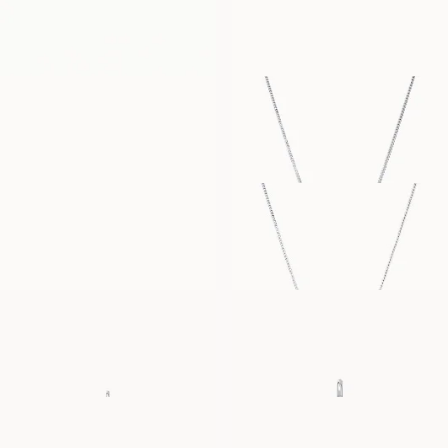
FRA
FRA
32 800
NOK
24 800
NOK
MARIANNE
EMILY
FRA
FRA
5 100
NOK
7 900
NOK
SIENNA
AUDREY
FRA
FRA
5 100
NOK
11 900
NOK
MUSHROOM
CHERRY-CHÉRI
FRA
FRA
11 500
NOK
12 100
NOK
SEASHELL
PURE HEART
FRA
FRA