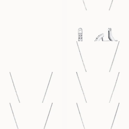
PARISA BRACELET
SIRI
FRA
FRA
10 400
NOK
85 600
NOK
STELLA
STACY
FRA
FRA
5 100
NOK
8 600
NOK
THILDE
OPHELIA
FRA
FRA
7 900
NOK
26 000
NOK
MARIANNE
ODETTE
FRA
FRA
7 900
NOK
10 000
NOK