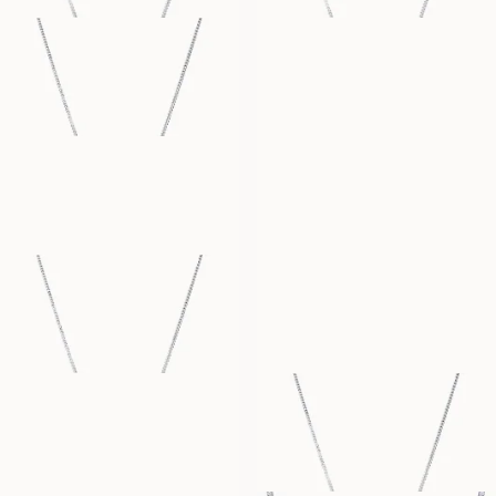
ERICA
PENNY
FRA
FRA
7 900
NOK
5 100
NOK
HENRIETTA
STEPHANIE
FRA
FRA
11 300
NOK
11 900
NOK
STELLA
SUZANNE
FRA
FRA
9 400
NOK
5 100
NOK
SIMONE
STEPHANIE
FRA
FRA
5 100
NOK
20 100
NOK