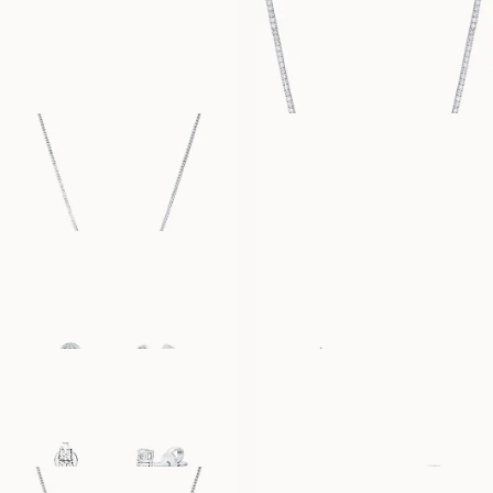
ERICA
BLAIR
FRA
FRA
5 100
NOK
142 600
NOK
HEDVIG
SAM
FRA
FRA
22 100
NOK
51 000
NOK
IVY
MAYA
FRA
FRA
74 300
NOK
35 000
NOK
YASMINE
POPPY
FRA
FRA
40 600
NOK
18 800
NOK
POPPY
PEGGY