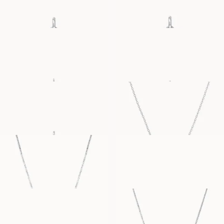
16 800
NOK
21 100
NOK
HAND
BLISSFUL SMILEY
FRA
FRA
6 400
NOK
10 400
NOK
LUCKY CLOVER
LETTER NECKLACE
FRA
FRA
12 800
NOK
18 300
NOK
PALOMA
THILDE
FRA
FRA
7 900
NOK
5 100
NOK
FRANCES
SIENNA
FRA
FRA
29 000
NOK
7 900
NOK