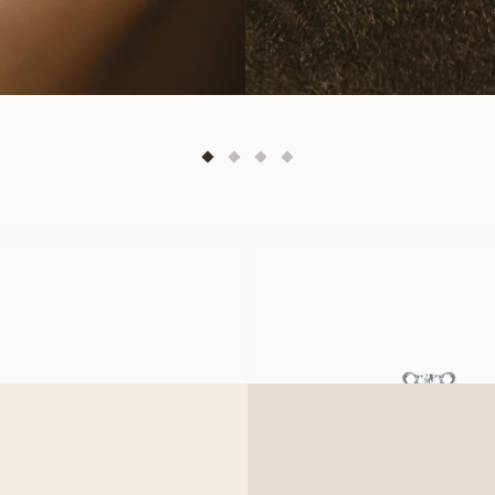
AKOYA
POPPY
FRA
FRA
2 900
NOK
10 900
NOK