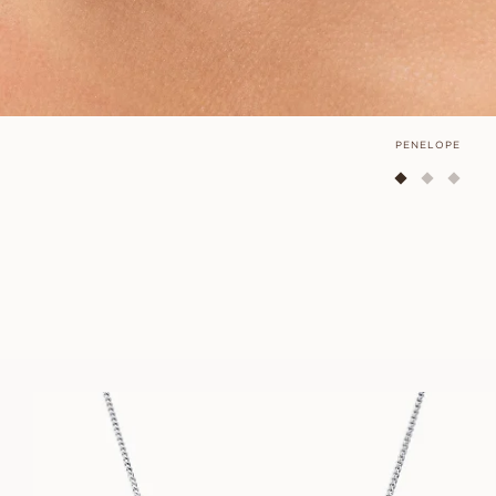
PENELOPE
POPPY
FRA
18 300
NOK