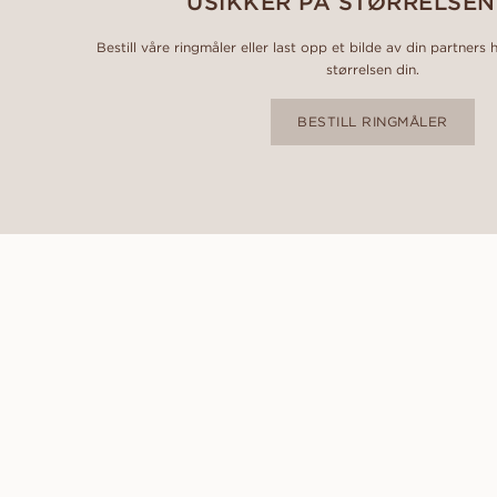
USIKKER PÅ STØRRELSEN
Bestill våre ringmåler eller last opp et bilde av din partners 
størrelsen din.
BESTILL RINGMÅLER