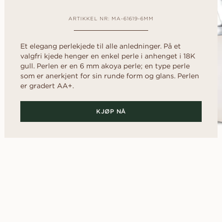
d
Diamantguide
al
Hjerte
FRI FØR DU
rer
Diamantguide
RINGEN
Fluorescens
rer
scher
Navett
ARTIKKEL NR: MA-61619-6MM
Lån en replika ring 
Diamantsertifikat
den ekte ringer s
Slik får du diamanten til å se
har fått ditt ja.
Et elegang perlekjede til alle anledninger. På et
OPPDAG ALLE EDITORIALS
større ut
valgfri kjede henger en enkel perle i anhenget i 18K
gull. Perlen er en 6 mm akoya perle; en type perle
Diamantens polering
som er anerkjent for sin runde form og glans. Perlen
er gradert AA+.
KJØP NÅ