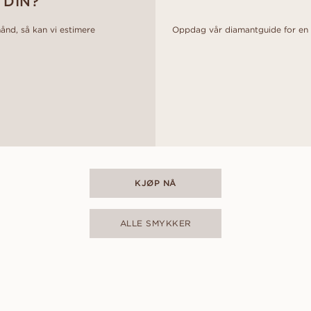
 DIN?
hånd, så kan vi estimere
Oppdag vår diamantguide for en d
KJØP NÅ
ALLE SMYKKER