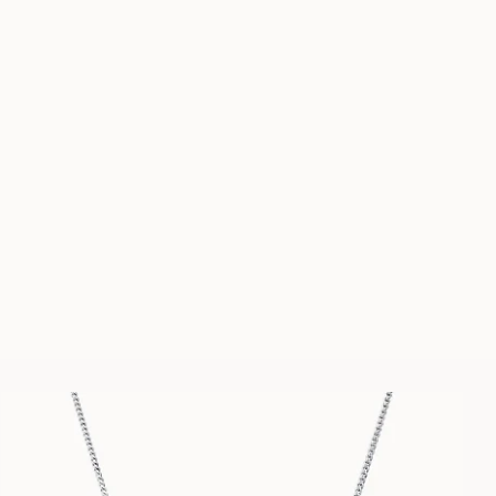
PENELOPE
STEPHANIE
FRA
20 100
NOK