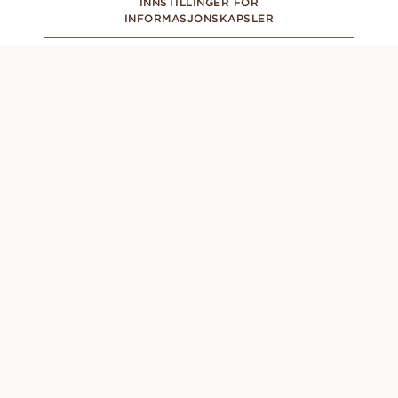
INNSTILLINGER FOR
INFORMASJONSKAPSLER
ABONNER PÅ VÅRT NYHETSBREV
CONCIERGE
Mandag - Søndag: 8.00 - 22.00 (GMT +1)