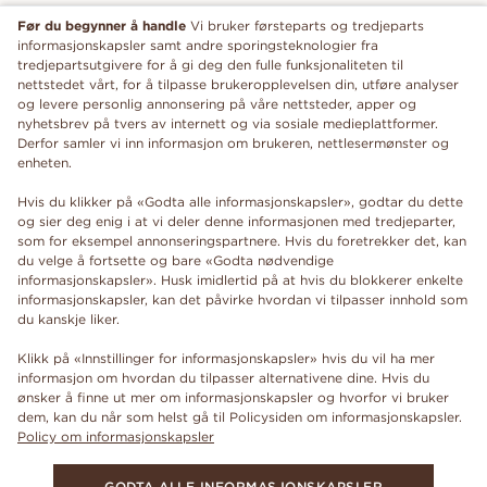
Før du begynner å handle
Vi bruker førsteparts og tredjeparts
informasjonskapsler samt andre sporingsteknologier fra
tredjepartsutgivere for å gi deg den fulle funksjonaliteten til
nettstedet vårt, for å tilpasse brukeropplevelsen din, utføre analyser
og levere personlig annonsering på våre nettsteder, apper og
nyhetsbrev på tvers av internett og via sosiale medieplattformer.
Derfor samler vi inn informasjon om brukeren, nettlesermønster og
enheten.
Hvis du klikker på «Godta alle informasjonskapsler», godtar du dette
og sier deg enig i at vi deler denne informasjonen med tredjeparter,
som for eksempel annonseringspartnere. Hvis du foretrekker det, kan
du velge å fortsette og bare «Godta nødvendige
informasjonskapsler». Husk imidlertid på at hvis du blokkerer enkelte
informasjonskapsler, kan det påvirke hvordan vi tilpasser innhold som
du kanskje liker.
Klikk på «Innstillinger for informasjonskapsler» hvis du vil ha mer
informasjon om hvordan du tilpasser alternativene dine. Hvis du
ønsker å finne ut mer om informasjonskapsler og hvorfor vi bruker
dem, kan du når som helst gå til Policysiden om informasjonskapsler.
Policy om informasjonskapsler
GODTA ALLE INFORMASJONSKAPSLER