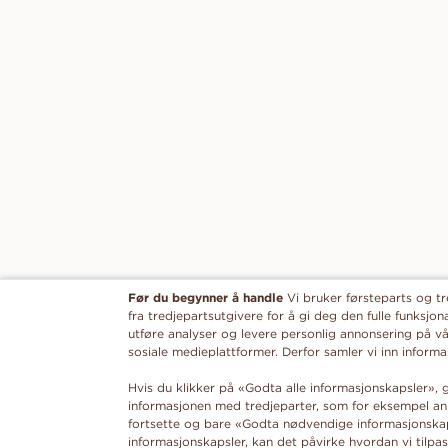
Før du begynner å handle
Vi bruker førsteparts og t
fra tredjepartsutgivere for å gi deg den fulle funksjona
utføre analyser og levere personlig annonsering på vå
sosiale medieplattformer. Derfor samler vi inn infor
Hvis du klikker på «Godta alle informasjonskapsler», g
informasjonen med tredjeparter, som for eksempel ann
fortsette og bare «Godta nødvendige informasjonskaps
informasjonskapsler, kan det påvirke hvordan vi tilpas