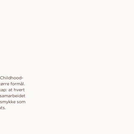
 Childhood-
ørre formål.
p: at hvert
e samarbeidet
t smykke som
ts.