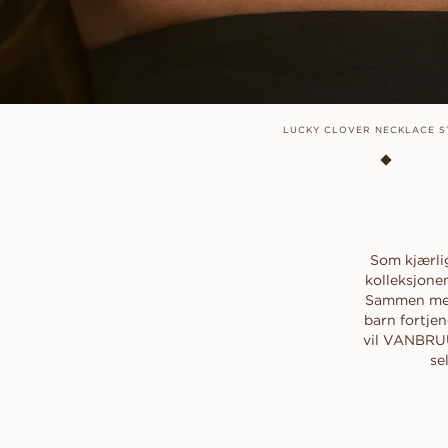
LUCKY CLOVER NECKLACE S
Som kjærli
kolleksjone
Sammen med
barn fortjen
vil VANBRUU
se