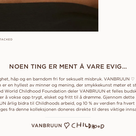
TACKED
NOEN TING ER MENT Å VARE EVIG…
ghet, håp og en barndom fri for seksuelt misbruk. VANBRUUN ♡
n er en hyllest av minner og mening, der smykkekunst møter et st
 World Childhood Foundation deler VANBRUUN et felles budska
er å vokse opp trygt, elsket og fritt til å drømme. Gjennom dett
N årlig bidra til Childhoods arbeid, og 10 % av verdien fra hver
lges fra denne kolleksjonen doneres direkte til deres viktige innsa