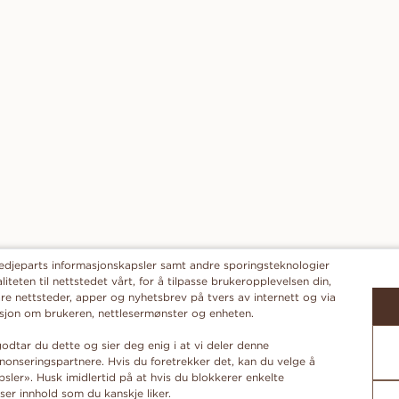
redjeparts informasjonskapsler samt andre sporingsteknologier
liteten til nettstedet vårt, for å tilpasse brukeropplevelsen din,
re nettsteder, apper og nyhetsbrev på tvers av internett og via
masjon om brukeren, nettlesermønster og enheten.
odtar du dette og sier deg enig i at vi deler denne
onseringspartnere. Hvis du foretrekker det, kan du velge å
ler». Husk imidlertid på at hvis du blokkerer enkelte
ser innhold som du kanskje liker.