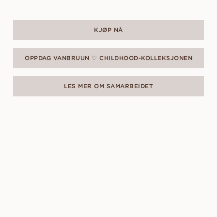
KJØP NÅ
OPPDAG VANBRUUN ♡ CHILDHOOD-KOLLEKSJONEN
LES MER OM SAMARBEIDET