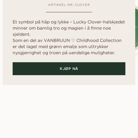
d
Diamantguide
al
Hjerte
FRI FØR DU
rer
ARTIKKEL NR: CLOVER
Diamantguide
RINGEN
Fluorescens
rer
scher
Navett
Lån en replika ring 
Diamantsertifikat
Et symbol på håp og lykke – Lucky Clover-halskjedet
den ekte ringer s
minner om barnlig tro og magien i å finne noe
Slik får du diamanten til å se
har fått ditt ja.
OPPDAG ALLE EDITORIALS
større ut
sjeldent.
Som en del av VANBRUUN ♡ Childhood Collection
Diamantens polering
er det laget med grønn emalje som uttrykker
nysgjerrighet og troen på uendelige muligheter.
KJØP NÅ