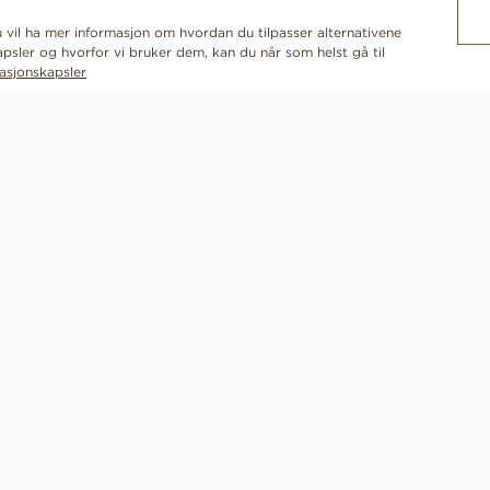
du vil ha mer informasjon om hvordan du tilpasser alternativene
psler og hvorfor vi bruker dem, kan du når som helst gå til
asjonskapsler
ABONNER PÅ VÅRT NYHETSBREV
VÅRT LØFTE
HJELP