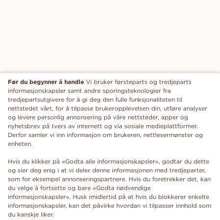
Før du begynner å handle
Vi bruker førsteparts og tredjeparts
informasjonskapsler samt andre sporingsteknologier fra
tredjepartsutgivere for å gi deg den fulle funksjonaliteten til
nettstedet vårt, for å tilpasse brukeropplevelsen din, utføre analyser
og levere personlig annonsering på våre nettsteder, apper og
nyhetsbrev på tvers av internett og via sosiale medieplattformer.
Derfor samler vi inn informasjon om brukeren, nettlesermønster og
enheten.
Hvis du klikker på «Godta alle informasjonskapsler», godtar du dette
og sier deg enig i at vi deler denne informasjonen med tredjeparter,
som for eksempel annonseringspartnere. Hvis du foretrekker det, kan
du velge å fortsette og bare «Godta nødvendige
informasjonskapsler». Husk imidlertid på at hvis du blokkerer enkelte
informasjonskapsler, kan det påvirke hvordan vi tilpasser innhold som
du kanskje liker.