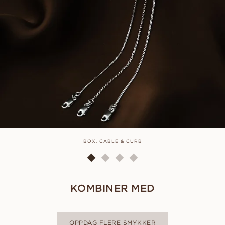
BOX, CABLE & CURB
KOMBINER MED
OPPDAG FLERE SMYKKER