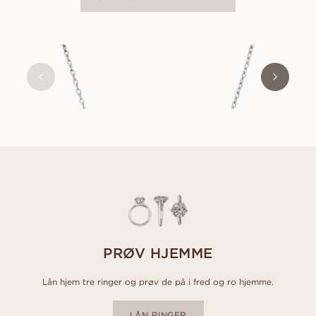
EMILY
FRA
7 000
NOK
PRØV HJEMME
Lån hjem tre ringer og prøv de på i fred og ro hjemme.
LÅN RINGER