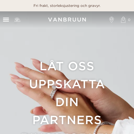
Fri frakt, storleksjustering och gravyr.
LÅT OSS
UPPSKATTA
DIN
PARTNERS