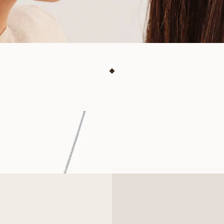
STELLA
FRÅN
7 800
SEK