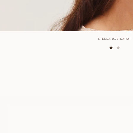
STELLA 0.75 CARAT
PENNY
FRÅN
5 000
SEK