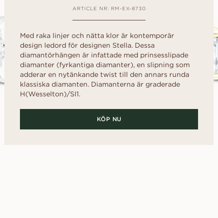
kollektionen
d
al
Hjärta
Fluorescens
ARTICLE NR: RM-EX-8730
FRIA INNAN
Köpguide
scher
Navett
Diamantcertifikat
Låna en mock-up-ri
Diamantguide
Hur du får din diamant att se
Med raka linjer och nätta klor är kontemporär
ögonblicket. Välj d
större ut
tillsammans, efter j
design ledord för designen Stella. Dessa
diamantörhängen är infattade med prinsesslipade
Polering av en diamant
UPPTÄCK ALLA EDITORIALS
diamanter (fyrkantiga diamanter), en slipning som
adderar en nytänkande twist till den annars runda
klassiska diamanten. Diamanterna är graderade
H(Wesselton)/SI1.
KÖP NU