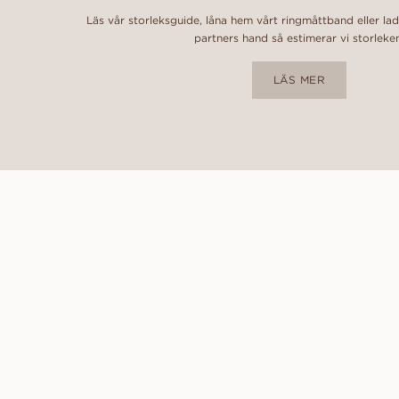
Läs vår storleksguide, låna hem vårt ringmåttband eller la
partners hand så estimerar vi storleke
LÄS MER