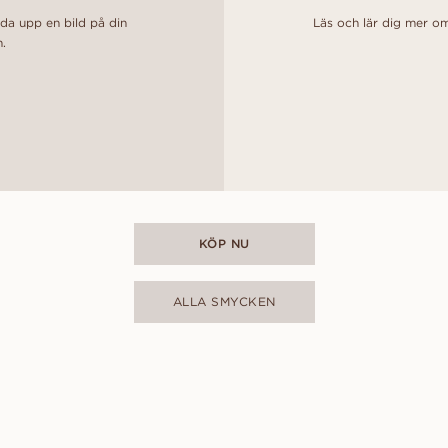
dda upp en bild på din
Läs och lär dig mer om
n.
KÖP NU
ALLA SMYCKEN