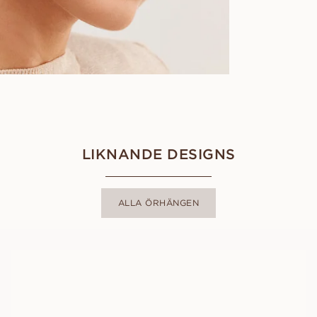
LIKNANDE DESIGNS
ALLA ÖRHÄNGEN
HENRIETTA
FRÅN
11 100
SEK