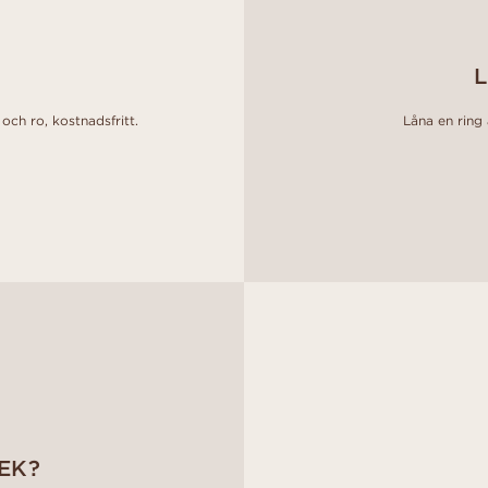
L
och ro, kostnadsfritt.
Låna en ring a
EK?