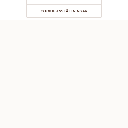
COOKIE-INSTÄLLNINGAR
FÅ DE SENASTE NYHETERNA FRÅN VANBRUUN
CONCIERGE