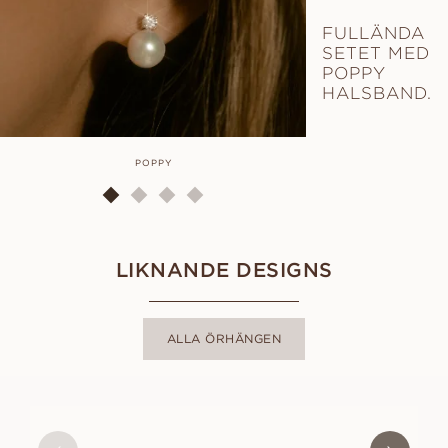
FULLÄNDA
SETET MED
POPPY
HALSBAND.
POPPY
P
LIKNANDE DESIGNS
ALLA ÖRHÄNGEN
AKOYA
FRÅN