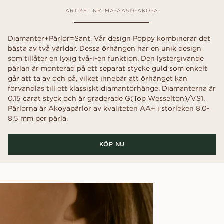
ARTIKEL NR: MA-AA519-AKOYA
Diamanter+Pärlor=Sant. Vår design Poppy kombinerar det
bästa av två världar. Dessa örhängen har en unik design
som tillåter en lyxig två-i-en funktion. Den lystergivande
pärlan är monterad på ett separat stycke guld som enkelt
går att ta av och på, vilket innebär att örhänget kan
förvandlas till ett klassiskt diamantörhänge. Diamanterna är
0.15 carat styck och är graderade G(Top Wesselton)/VS1.
Pärlorna är Akoyapärlor av kvaliteten AA+ i storleken 8.0-
8.5 mm per pärla.
KÖP NU