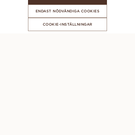
ENDAST NÖDVÄNDIGA COOKIES
COOKIE-INSTÄLLNINGAR
FÅ DE SENASTE NYHETERNA FRÅN VANBRUUN