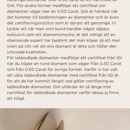
GIA. För andra former medföljer ett certifikat om
diamanten väger mer än 0.50 Carat. GIA är hårdast när
det kommer till bedömningen av diamanter och är även
det certifieringsinstitut som är dyrast att genomgå. Vi
tycker att när man som kund handlar något såpass
exklusivt som ett diamantsmycke, är det viktigt att en
oberoende expert har bedömt det man köper så att man
svart på vitt vet att ens diamant är äkta och håller den
utlovade kvaliteten.
För labbodlade diamanter medföljer ett certifikat från IGI
när du köper en rund diamant som väger från 0.30 Carat
och från 0.50 Carat för övriga former. Varför vi har valt
att sälja labbodlade diamanter med certifikat från IGI är
för att de har kommit längst vad gäller certifiering av
labbodlade diamanter, GIA utfärdar än så länge inte
certifikat för labbodlade diamanter varför dessa ej finns
att tillgå.