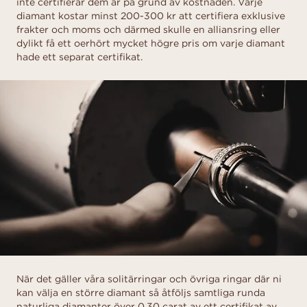
inte certifierar dem är på grund av kostnaden. Varje
diamant kostar minst 200-300 kr att certifiera exklusive
frakter och moms och därmed skulle en alliansring eller
dylikt få ett oerhört mycket högre pris om varje diamant
hade ett separat certifikat.
När det gäller våra solitärringar och övriga ringar där ni
kan välja en större diamant så åtföljs samtliga runda
naturliga diamanter över 0.30 carat av ett certifikat av