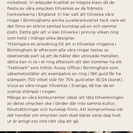
nickeltest. Vi erbjuder kvalitet av högsta klass då de
flesta av våra smycken tillverkas av de främsta
hantverkarna i England. Vi har valt att tillverka våra
ringar i Birminghams anrika juvelerarkvarter tack vare att
det finns en större samlad kunskap på en och samma
plats. Detta gör att vi kan tillverka i princip vilken ring
som helst i många olika designer.
Ytterligare en anledning till att vi tillverkar ringarna i
Birmingham är eftersom alla våra ringar testas av
oberoende part så att de håller den utlovade metallen,
detta kan ni se i er ring eftersom att den kommer ha ett
"Hallmark" som tillhör Assay Office i Birmingham som
säkerhetsställer att exempelvis en ring i 18K guld får ha
stämpeln 750 vilket står för 75% guld eller 18/24 (karat).
Vissa av våra ringar tillverkas i Sverige, då har de en
svensk stämpel i ringen.
Många av våra konkurrenter väljer att låta tillverkningen
av deras smycken ske i länder där inte samma kultur,
förutsättningar och kunskap finns. Att kompromissa när
det handlar om smycken som skall bäras varje dag livet
ut är enligt oss inte rätt väg att gå.