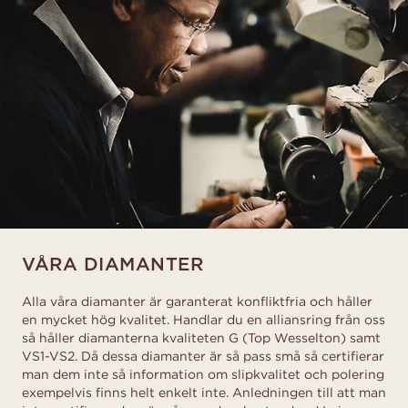
VÅRA DIAMANTER
Alla våra diamanter är garanterat konfliktfria och håller
en mycket hög kvalitet. Handlar du en alliansring från oss
så håller diamanterna kvaliteten G (Top Wesselton) samt
VS1-VS2. Då dessa diamanter är så pass små så certifierar
man dem inte så information om slipkvalitet och polering
exempelvis finns helt enkelt inte. Anledningen till att man