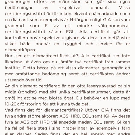
graderingen utförs av människor som gör sina egna
bedömningar av respektive diamant. Vissa
certifieringsinstitut är för inkonsekventa på marknaden och
en diamant som exempelvis är H-färgad enligt GIA kan vara
graderad som F av ett mindre välrenommerat
certifieringsinstitut såsom EGL. Alla certifikat går att
kontrollera hos respektive utgivare via deras onlinetjänster
vilket både innebär en trygghet och service för er
diamantköpare.
Hur ser ett diamantcertifikat ut? Alla certifikat ser inte
likadana ut även om du jämför två certifikat från samma
institut. Detta beror på att vissa diamanter genomgår en
mer omfattande bedömning samt att certifikaten ändrar
utseende över tid.
Är din diamant certifierad är den ofta lasergraverad på sin
midja (rondist) med sitt unika certifikatsnummer, detta är
omöjligt att se med blotta ögat. Du behöver en lupp med
10-20x förstoring för att kunna tyda det.
Vad finns det för diamantcertifikat? Utöver GIA finns det
fyra andra större aktörer: AGS, HRD, EGL samt IGI. Av dessa
fyra är AGS och HRD väl ansedda medan EGL samt IGI kan
ha fel på flera steg i sina graderingar av exempelvis färg
eller klarhet. Sedan finns det en hel uppsjö med andra