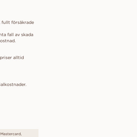
 fullt försäkrade
nta fall av skada
ostnad.
riser alltid
ialkostnader.
 Mastercard,