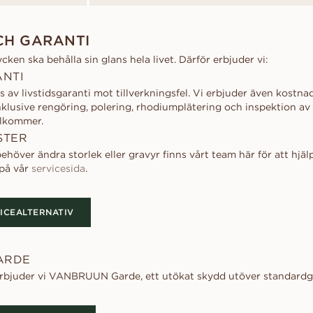
CH GARANTI
ycken ska behålla sin glans hela livet. Därför erbjuder vi:
ANTI
 av livstidsgaranti mot tillverkningsfel. Vi erbjuder även kostnad
inklusive rengöring, polering, rhodiumplätering och inspektion av s
llkommer.
STER
över ändra storlek eller gravyr finns vårt team här för att hjälp
 på vår
servicesida
.
ICEALTERNATIV
ARDE
erbjuder vi VANBRUUN Garde, ett utökat skydd utöver standardgar