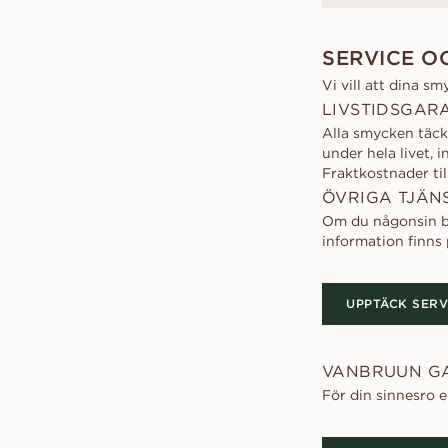
SERVICE O
Vi vill att dina sm
LIVSTIDSGAR
Alla smycken täcks
under hela livet, 
Fraktkostnader ti
ÖVRIGA TJÄN
Om du någonsin beh
information finns
UPPTÄCK SERV
VANBRUUN G
För din sinnesro 