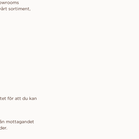
Showrooms
vårt sortiment,
itet för att du kan
 från mottagandet
der.