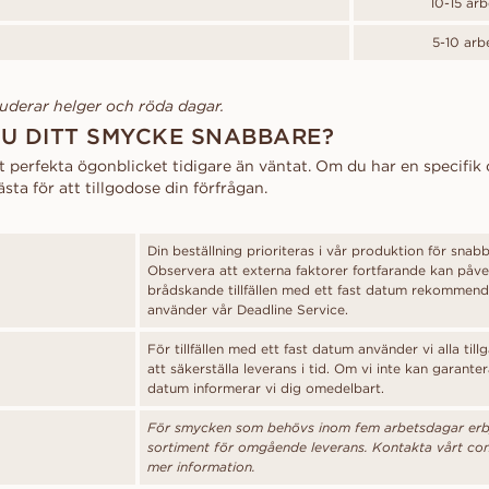
10-15 ar
5-10 arb
uderar helger och röda dagar.
U DITT SMYCKE SNABBARE?
perfekta ögonblicket tidigare än väntat. Om du har en specifik d
ästa för att tillgodose din förfrågan.
Din beställning prioriteras i vår produktion för snab
Observera att externa faktorer fortfarande kan påve
brådskande tillfällen med ett fast datum rekommende
använder vår Deadline Service.
För tillfällen med ett fast datum använder vi alla till
att säkerställa leverans i tid. Om vi inte kan garante
datum informerar vi dig omedelbart.
För smycken som behövs inom fem arbetsdagar erbju
sortiment för omgående leverans. Kontakta vårt co
mer information.