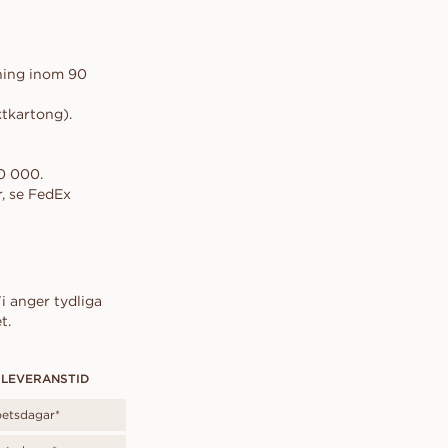
lning inom 90
ktkartong).
10 000.
, se FedEx
i anger tydliga
t.
 LEVERANSTID
betsdagar*