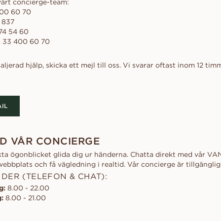
vårt concierge-team:
kollektionen
d
al
Hjärta
Fluorescens
00 60 70
FRIA INNAN
Köpguide
scher
Navett
Diamantcertifikat
 837
Låna en mock-up-ri
Diamantguide
74 54 60
Hur du får din diamant att se
ögonblicket. Välj d
 33 400 60 70
större ut
tillsammans, efter j
Polering av en diamant
UPPTÄCK ALLA EDITORIALS
ljerad hjälp, skicka ett mejl till oss. Vi svarar oftast inom 12 tim
IL
D VÅR CONCIERGE
ekta ögonblicket glida dig ur händerna. Chatta direkt med vår 
ebbplats och få vägledning i realtid. Vår concierge är tillgänglig
DER (TELEFON & CHAT):
g:
8.00 - 22.00
:
8.00 - 21.00