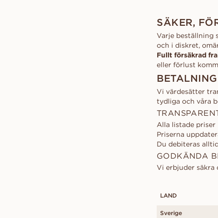
SÄKER, FÖ
Varje beställning 
och i diskret, omä
Fullt försäkrad fra
eller förlust kom
BETALNING
Vi värdesätter tra
tydliga och våra b
TRANSPARENT
Alla listade prise
Priserna uppdater
Du debiteras alltid
GODKÄNDA B
Vi erbjuder säkra
LAND
Sverige