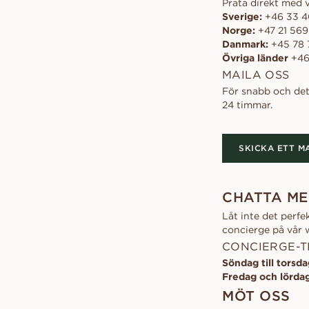
Prata direkt med 
Begär en offert
RING
VANBRUUN ♡ Childhoo
LÄS MER
Ov
PROVA HEMMA
Sverige:
+46 33 4
collection
Hur det fungerar
As
Norge:
+47 21 569
Begär en offert
EDITORIAL
Danmark:
+45 78 
Hur det fungerar
Övriga länder
+46
MAILA OSS
För snabb och deta
24 timmar.
SKICKA ETT MA
CHATTA ME
Låt inte det perf
concierge på vår w
CONCIERGE-TI
Söndag till torsda
Fredag och lördag
MÖT OSS