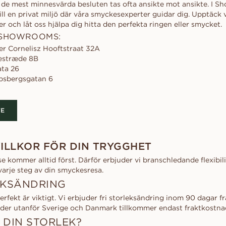
de mest minnesvärda besluten tas ofta ansikte mot ansikte. I 
ill en privat miljö där våra smyckesexperter guidar dig. Upptäck 
er och låt oss hjälpa dig hitta den perfekta ringen eller smycket.
 SHOWROOMS:
er Cornelisz Hooftstraat 32A
lestræde 8B
ata 26
bsbergsgatan 6
TE
VILLKOR FÖR DIN TRYGGHET
lse kommer alltid först. Därför erbjuder vi branschledande flexibil
varje steg av din smyckesresa.
EKSÄNDRING
perfekt är viktigt. Vi erbjuder fri storleksändring inom 90 dagar
nder utanför Sverige och Danmark tillkommer endast fraktkostna
 DIN STORLEK?