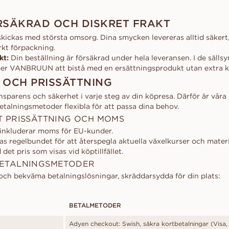
RSÄKRAD OCH DISKRET FRAKT
skickas med största omsorg. Dina smycken levereras alltid säkert,
rkt förpackning.
kt:
Din beställning är försäkrad under hela leveransen. I de sällsy
mer VANBRUUN att bistå med en ersättningsprodukt utan extra k
 OCH PRISSÄTTNING
nsparens och säkerhet i varje steg av din köpresa. Därför är våra p
etalningsmetoder flexibla för att passa dina behov.
 PRISSÄTTNING OCH MOMS
r inkluderar moms för EU-kunder.
as regelbundet för att återspegla aktuella växelkurser och mater
 det pris som visas vid köptillfället.
ETALNINGSMETODER
 och bekväma betalningslösningar, skräddarsydda för din plats:
BETALMETODER
Adyen checkout: Swish, säkra kortbetalningar (Visa,