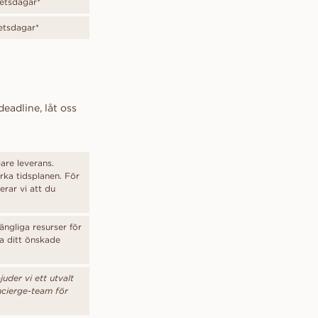
betsdagar*
etsdagar*
eadline, låt oss
bare leverans.
rka tidsplanen. För
rar vi att du
gängliga resurser för
ra ditt önskade
der vi ett utvalt
ncierge-team för