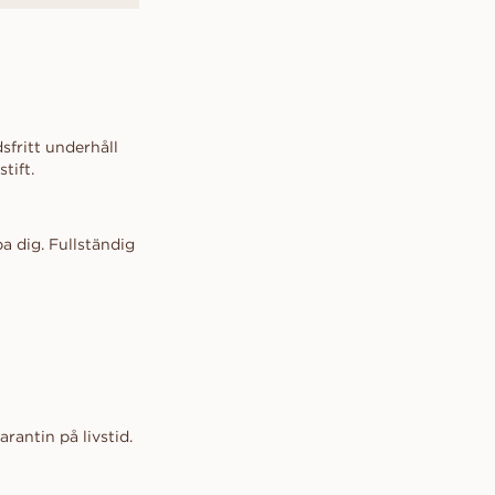
sfritt underhåll
tift.
a dig. Fullständig
antin på livstid.