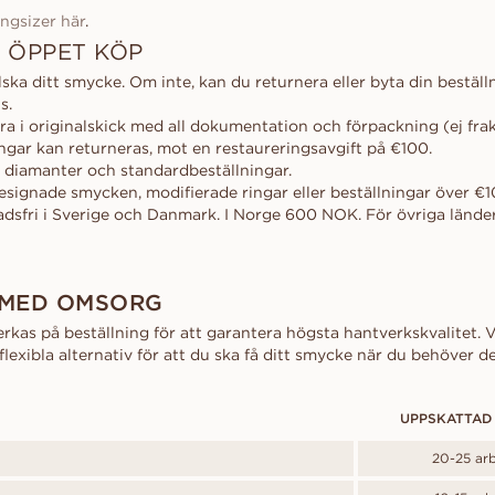
ingsizer här
.
 ÖPPET KÖP
 älska ditt smycke. Om inte, kan du returnera eller byta din bestäl
s.
a i originalskick med all dokumentation och förpackning (ej fra
ngar kan returneras, mot en restaureringsavgift på €100.
a diamanter och standardbeställningar.
esignade smycken, modifierade ringar eller beställningar över €
dsfri i Sverige och Danmark. I Norge 600 NOK. För övriga länder
 MED OMSORG
erkas på beställning för att garantera högsta hantverkskvalitet. V
flexibla alternativ för att du ska få ditt smycke när du behöver de
UPPSKATTAD
20-25 ar