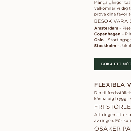
Många gånger tas 
välkomnar vi dig t
prova dina favorit
BESÖK VÅRA
Amsterdam
– Piet
Copenhagen
– Pi
Oslo
– Stortingsg
Stockholm
– Jako
BOKA ETT MÖ
FLEXIBLA 
Din tillfredsställe
känna dig trygg i 
FRI STORL
Att ringen sitter 
av ringen. För ku
OSÄKER PÅ