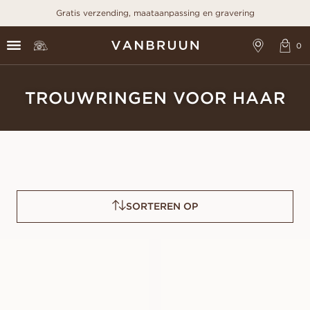
Gratis verzending, maataanpassing en gravering
TROUWRINGEN VOOR HAAR
SORTEREN OP
LOUISE
ESTER
VANAF
VANAF
EUR
1.230
EUR
1.570