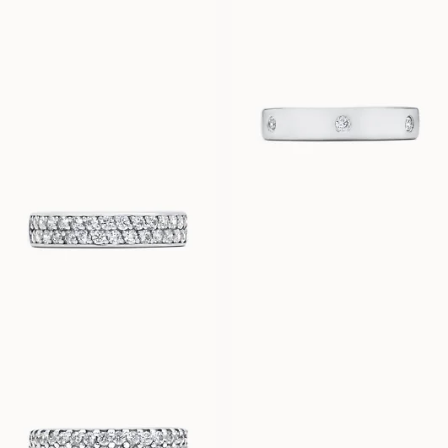
EUR
1.790
EUR
1.320
LAURA
VANAF
EUR
2.480
MICHELLE
VANAF
PORTOFINO
EUR
1.880
VANAF
-
IDA
JENNIE
VANAF
VANAF
EUR
3.290
EUR
1.080
LOLA
VANAF
EUR
6.720