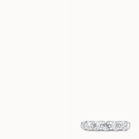
LUCY
PALERMO
VANAF
VANAF
EUR
630
EUR
1.000
VERBIER
VERONA
VANAF
VANAF
EUR
1.510
EUR
670
VANESSA
ELLINORE
VANAF
VANAF
EUR
620
EUR
1.960
ELEONORA
VANAF
CLAIRE
EUR
1.310
VANAF
-