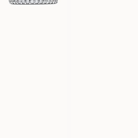
MOLLY
VERA
VANAF
VANAF
EUR
1.940
EUR
1.190
OLIVIA
NAOMI
VANAF
VANAF
EUR
520
EUR
520
MARIE
ALMA
VANAF
VANAF
EUR
530
EUR
520
MILOU
MILLIE
VANAF
VANAF
EUR
560
EUR
500