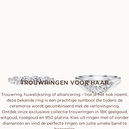
LYKKE
LILIBETH
VANAF
VANAF
EUR
1.150
EUR
9.030
ELIN
CASSANDRA
VANAF
VANAF
EUR
1.680
EUR
1.600
TROUWRINGEN VOOR HAAR
Trouwring, huwelijksring of alliancering – hoe je het ook noemt,
deze bekende ring is een prachtige symbool die tijdens de
ceremonie wordt gecombineerd met de verlovingsring.
Ontdek onze exclusieve collectie trouwringen in 18K geelgoud,
witgoud, roségoud en 950 platina. Kies uit ringen met of zonder
diamanten en vind de perfecte ringen om jullie unieke band te