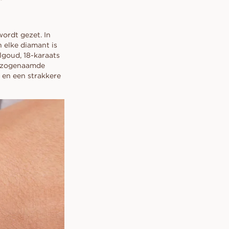
ordt gezet. In
 elke diamant is
lgoud, 18-karaats
t zogenaamde
n en een strakkere