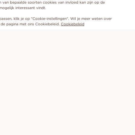
n van bepaalde soorten cookies van invloed kan zijn op de
gelijk interessant vindt.
ssen, klik je op "Cookie-instellingen". Wil je meer weten over
de pagina met ons Cookiebeleid.
Cookiebeleid
MELD JE AAN VOOR ONZE NIEUWSBRIEF