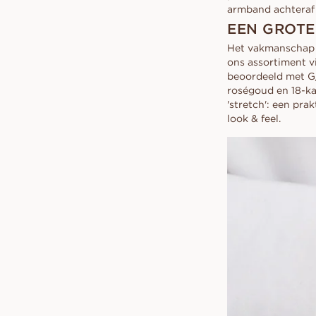
armband achteraf
EEN GROTE
Het vakmanschap a
ons assortiment v
beoordeeld met G/
roségoud en 18-k
'stretch': een pra
look & feel.