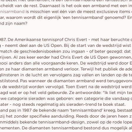
collectie
d
aal
Haart
DOE EEN V
Fluorescentie
scheidt van de rest. Daarnaast is het ook een armband met een i
EREN
VOORDAT JE
Gids voor kopers
scher
Marquise
nnisarmband
is misschien wel één van de meest exclusieve items d
Diamantcertificaat
Leen een tijdelijke
ar, waarom wordt dit eigenlijk 'een tennisarmband' genoemd? E
Diamantgids
Hoe uw diamant groter te laten
moment. Kies same
nd zijn naam?
lijken
na het ja.
Polijsting van een diamant
 1987. De Amerikaanse tennisprof Chris Evert - met haar beruchte
ONTDEK ALLE EDITORIALS
- neemt deel aan de US Open. Bij de start van de wedstrijd wis
 match de geschiedenisboeken zou ingaan - of beter gezegd: dat h
hrijven. Al zes keer eerder had Chris Evert de US Open gewonnen,
rnooi anders dan alle voorgaande keren. De wedstrijd werd door E
n ze haar diamanten armband verloor. Terwijl het publiek de ade
linsteren in de lucht en vervolgens zag vallen en landen op de 
jd stilstond. Pas wanneer de diamanten armband werd teruggevond
de wedstrijd worden vervolgd. Toen Evert na de wedstrijd werd
agd wat er op het veld gebeurde. Ze antwoordde: "Ik liet mijn 
euwe categorie sieraden was geboren: een categorie die vandaag 
 later - nog steeds regelmatig als sieraden-trend te boek staat.
nd pas in 1987 de bekende naam 'tennisarmband' kreeg, bestaat
, zij het zonder specifieke aanduiding. Reeds door de jaren heen 
inmiddels bekende tennisarmband-design, zowel op de rode loper
ementen. De diamanten tennisarmband bestond dus mogelijk al 