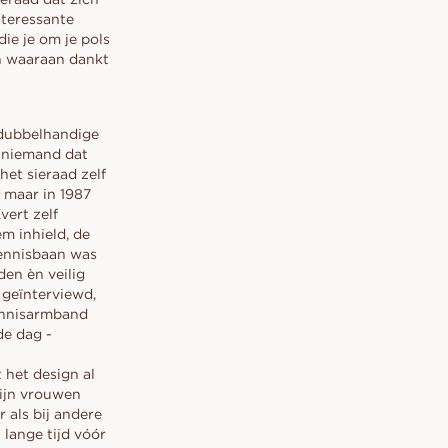
onze experts, op uw voorwaarden.
van onze experts, op jouw
van onze experts, op jouw
OORSTEL
cadeaus.
nteressante
voorwaarden.
voorwaarden.
 KIEST
BOEK AFSPRAAK →
ie je om je pols
AFSPRAAK BOEKEN →
LEES MEER
 ring voor het
n waaraan dankt
BOEK AFSPRAAK →
BOEK AFSPRAAK →
n de echte ring
Neem contact op met onze
Neem contact op met onze concierge
conciërge
Neem contact op met onze
Neem contact op met onze
 dubbelhandige
conciërge
conciërge
t niemand dat
et sieraad zelf
 maar in 1987
vert zelf
m inhield, de
tennisbaan was
en èn veilig
 geïnterviewd,
tennisarmband
de dag -
 het design al
zijn vrouwen
 als bij andere
lange tijd vóór