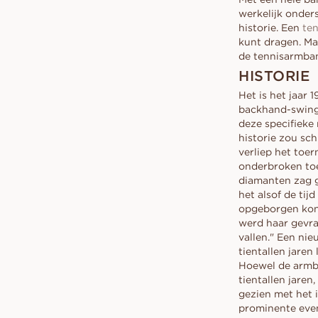
Conflictvrije diamanten
RING
VANBRUUN ♡ Childhoo
Ov
RING
werkelijk onder
THUIS UITPROB
collection
As
historie. Een
te
Vraag een offerte aan
Vraag een offerte aan
EDITORIAL
kunt dragen. Ma
Bekijk hoe het werkt
de tennisarmba
Bekijk hoe het werkt
HISTORIE
Het is het jaar
backhand-swing 
deze specifieke
historie zou sc
verliep het toe
onderbroken toe
diamanten zag g
het alsof de ti
opgeborgen kon 
werd haar gevra
vallen." Een ni
tientallen jaren
Hoewel de armba
tientallen jaren
gezien met het 
prominente even