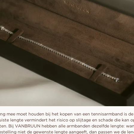
ning mee moet houden bij het kopen van een tennisarmband is de
ste lengte vermindert het risico op slijtage en schade die kan o
ten. Bij VANBRUUN hebben alle armbanden dezelfde lengte: wann
estelling niet de gewenste lengte aangeeft, dan passen we de le