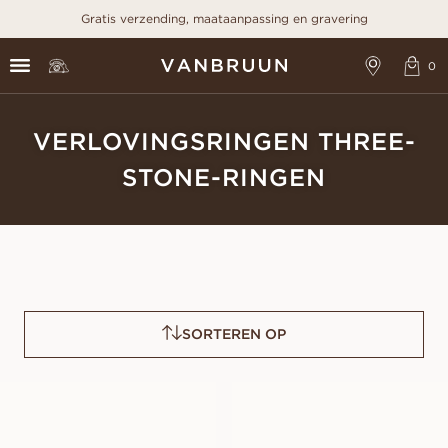
Gratis verzending, maataanpassing en gravering
VERLOVINGSRINGEN THREE-
STONE-RINGEN
SORTEREN OP
EMBLA
EDITH
VANAF
VANAF
EUR
1.210
EUR
1.750