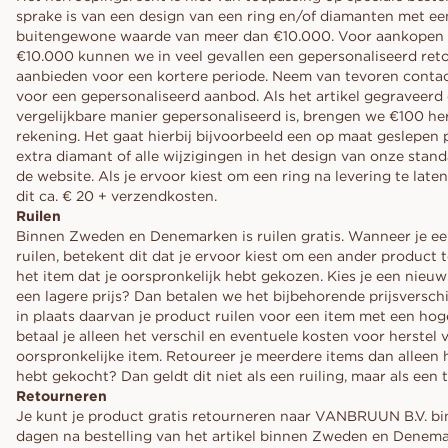
sprake is van een design van een ring en/of diamanten met ee
buitengewone waarde van meer dan €10.000. Voor aankopen
€10.000 kunnen we in veel gevallen een gepersonaliseerd ret
aanbieden voor een kortere periode. Neem van tevoren conta
voor een gepersonaliseerd aanbod. Als het artikel gegraveerd
vergelijkbare manier gepersonaliseerd is, brengen we €100 her
rekening. Het gaat hierbij bijvoorbeeld een op maat geslepen 
extra diamant of alle wijzigingen in het design van onze stan
de website. Als je ervoor kiest om een ring na levering te late
dit ca. € 20 + verzendkosten.
Ruilen
Binnen Zweden en Denemarken is ruilen gratis. Wanneer je ee
ruilen, betekent dit dat je ervoor kiest om een ander product
het item dat je oorspronkelijk hebt gekozen. Kies je een nieu
een lagere prijs? Dan betalen we het bijbehorende prijsverschil
in plaats daarvan je product ruilen voor een item met een hog
betaal je alleen het verschil en eventuele kosten voor herstel 
oorspronkelijke item. Retoureer je meerdere items dan alleen h
hebt gekocht? Dan geldt dit niet als een ruiling, maar als een
Retourneren
Je kunt je product gratis retourneren naar VANBRUUN B.V. b
dagen na bestelling van het artikel binnen Zweden en Denema