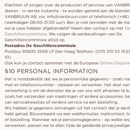
Klachten of zorgen over de producten of services van VANBR
dienen - in eerste instantie - te worden gemeld aan de klante
VANBRUUN AB, via: info@vanbruun.com of telefonisch (+46)
(werkdagen 08:00-21:00 uur). Ben je niet tevreden met de m
we je case hebben afgehandeld? Neem dan contact op met
D
Geschillencommissie
. We volgen de aanbevelingen van De
Geschillencommissie altijd op.
Postadres De Geschillencommissie
Postbus 90600 2509 LP Den Haag Telefoon: [070 310 53 10](t
10)
Ook kun je contact opnemen met de Europese
Online Dispute
§10 PERSONAL INFORMATION
Het is noodzakelijk dat we je persoonlijke gegevens - zoals na
mail en telefoonnummer - opslaan en verwerken. Het doel van
verwerking is om de diensten die je van ons wilt afnemen te k
zoals het verzenden van maatringen of andere accessoires, he
van servicekwesties of verdere service na een bestelling.
Wij hebben je gegevens ontvangen uit het contact dat je eer
hebt gehad. Bijvoorbeeld via een webformulier, mailcontact, 
of bestelling. Wanneer we je persoonsgegevens - op welke wij
verwerken, passen we te allen tijde de geldende privacywetge