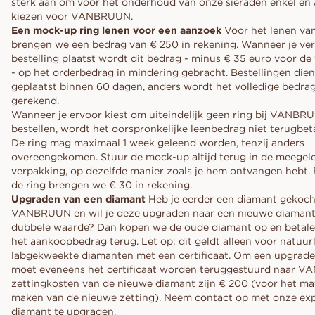
sterk aan om voor het onderhoud van onze sieraden enkel en a
kiezen voor VANBRUUN.
Een mock-up ring lenen voor een aanzoek
Voor het lenen va
brengen we een bedrag van € 250 in rekening. Wanneer je ve
bestelling plaatst wordt dit bedrag - minus € 35 euro voor d
- op het orderbedrag in mindering gebracht. Bestellingen die
geplaatst binnen 60 dagen, anders wordt het volledige bedra
gerekend.
Wanneer je ervoor kiest om uiteindelijk geen ring bij VANBR
bestellen, wordt het oorspronkelijke leenbedrag niet terugbet
De ring mag maximaal 1 week geleend worden, tenzij anders
overeengekomen. Stuur de mock-up altijd terug in de meegel
verpakking, op dezelfde manier zoals je hem ontvangen hebt. B
de ring brengen we € 30 in rekening.
Upgraden van een diamant
Heb je eerder een diamant gekocht
VANBRUUN en wil je deze upgraden naar een nieuwe diamant
dubbele waarde? Dan kopen we de oude diamant op en betal
het aankoopbedrag terug. Let op: dit geldt alleen voor natuurl
labgekweekte diamanten met een certificaat. Om een upgrade 
moet eveneens het certificaat worden teruggestuurd naar 
zettingkosten van de nieuwe diamant zijn € 200 (voor het mat
maken van de nieuwe zetting). Neem contact op met onze exp
diamant te upgraden.