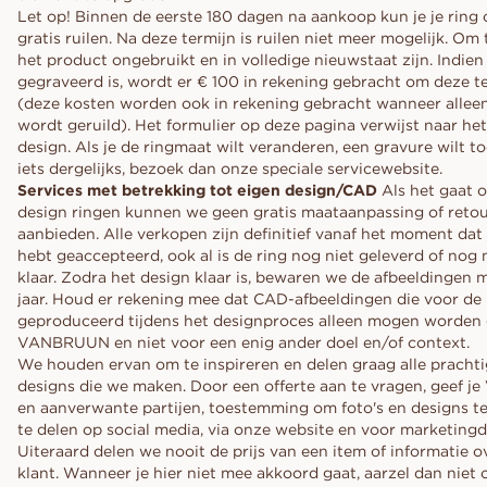
Let op! Binnen de eerste 180 dagen na aankoop kun je je ring 
gratis ruilen. Na deze termijn is ruilen niet meer mogelijk. Om
het product ongebruikt en in volledige nieuwstaat zijn. Indien
gegraveerd is, wordt er € 100 in rekening gebracht om deze t
(deze kosten worden ook in rekening gebracht wanneer allee
wordt geruild). Het formulier op deze pagina verwijst naar het
design. Als je de ringmaat wilt veranderen, een gravure wilt t
iets dergelijks, bezoek dan onze speciale servicewebsite.
Services met betrekking tot eigen design/CAD
Als het gaat 
design ringen kunnen we geen gratis maataanpassing of retou
aanbieden. Alle verkopen zijn definitief vanaf het moment dat
hebt geaccepteerd, ook al is de ring nog niet geleverd of nog 
klaar. Zodra het design klaar is, bewaren we de afbeeldingen
jaar. Houd er rekening mee dat CAD-afbeeldingen die voor de
geproduceerd tijdens het designproces alleen mogen worden 
VANBRUUN en niet voor een enig ander doel en/of context.
We houden ervan om te inspireren en delen graag alle prachti
designs die we maken. Door een offerte aan te vragen, geef 
en aanverwante partijen, toestemming om foto's en designs t
te delen op social media, via onze website en voor marketing
Uiteraard delen we nooit de prijs van een item of informatie ov
klant. Wanneer je hier niet mee akkoord gaat, aarzel dan niet