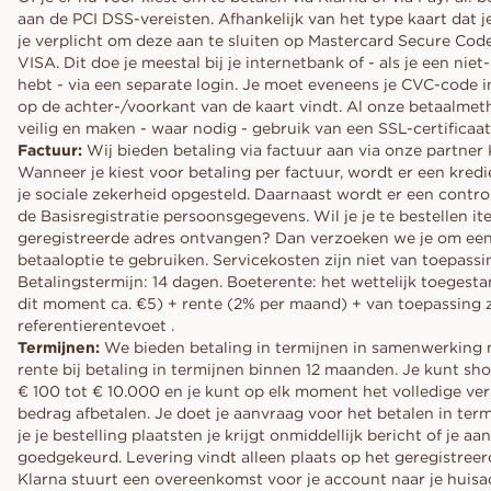
aan de PCI DSS-vereisten. Afhankelijk van het type kaart dat j
je verplicht om deze aan te sluiten op Mastercard Secure Code
VISA. Dit doe je meestal bij je internetbank of - als je een niet
hebt - via een separate login. Je moet eveneens je CVC-code in
op de achter-/voorkant van de kaart vindt. Al onze betaalmet
veilig en maken - waar nodig - gebruik van een SSL-certificaat
Factuur:
Wij bieden betaling via factuur aan via onze partner 
Wanneer je kiest voor betaling per factuur, wordt er een kred
je sociale zekerheid opgesteld. Daarnaast wordt er een contr
de Basisregistratie persoonsgegevens. Wil je je te bestellen it
geregistreerde adres ontvangen? Dan verzoeken we je om ee
betaaloptie te gebruiken. Servicekosten zijn niet van toepassin
Betalingstermijn: 14 dagen. Boeterente: het wettelijk toegest
dit moment ca. €5) + rente (2% per maand) + van toepassing 
referentierentevoet .
Termijnen:
We bieden betaling in termijnen in samenwerking 
rente bij betaling in termijnen binnen 12 maanden. Je kunt sh
€ 100 tot € 10.000 en je kunt op elk moment het volledige ve
bedrag afbetalen. Je doet je aanvraag voor het betalen in te
je je bestelling plaatsten je krijgt onmiddellijk bericht of je aa
goedgekeurd. Levering vindt alleen plaats op het geregistreer
Klarna stuurt een overeenkomst voor je account naar je huisa