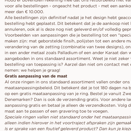
Houd er bovendien rekening mee dat ons retourbeleid niet van
voor alle bestellingen - ongeacht het product - met een aan
meer dan € 10.000.
Alle bestellingen zijn definitief nadat je het design hebt geac
bestelling hebt geplaatst. Dit betekent dat je de aankoop niet
annuleren, ook al is deze nog niet geleverd en/of volledig ge
Voorbeelden van aanpassingen die je bestelling tot een "specia
maken zijn: mat geborstelde finsih, polijsten tot een andere m
verandering van de zetting (combinatie van twee designs), o
in een ander metaal zoals Palladium of een ander Karaat dan 
aangeboden in ons standaard assortiment. Weet je niet zeker
bestelling van toepassing is? Aarzel dan niet om contact met 
nemen: we helpen je graag!
Gratis aanpassing van de maat
Al onze ringen in ons standaard assortiment vallen onder ons
maataanpassingsbeleid. Dit betekent dat je tot 180 dagen na b
op een gratis maataanpassing van je ring. Bestel je vanuit Zw
Denemarken? Dan is ook de verzending gratis. Voor andere la
aanpassing gratis en betaal je alleen de verzendkosten. Volg 
maat aan te passen of een gravering toe te voegen.
Speciale ringen vallen niet standaard onder het maataanpassi
alleen indien hierover in het voortraject afspraken zijn gemaa
Is er sprake van een foutief geleverd product? Dan kun je kie