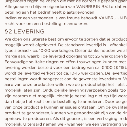
uitgevoerd tegen de kosten die met de correctie gepaard gaan
Alle goederen blijven eigendom van VANBRUUN B.V. totdat vo
betaling aan het bedrijf heeft plaatsgevonden.
Indien er een vermoeden is van fraude behoudt VANBRUUN B.V
recht voor om een bestelling te annuleren.
§2 LEVERING
We doen ons uiterste best om ervoor te zorgen dat je product
mogelijk wordt afgeleverd. De standaard levertijd is - afhankel
type sieraad - ca. 10-20 werkdagen. Desondanks houden we alt
marge aan, waarbij de levertijd doorgaans tot 25 werkdagen b
Eenvoudige solitaire ringen en effen trouwringen kunnen met
levering worden besteld voor een bedrag van ca. € 100 ($ 115)
wordt de levertijd verkort tot ca. 10-15 werkdagen. De levertij
bestellingen wordt aangepast aan de gewenste leverdatum. 
aard van onze producten willen we de productietijd het liefst 
mogelijk laten zijn. Onduidelijke leveringsverzoeken zoals "zo
zijn daarom niet mogelijk. Mocht je bestelling niet op tijd wo
dan heb je het recht om je bestelling te annuleren. Door de ge
van onze productie kunnen er issues ontstaan. Om de kwalitei
product te garanderen, kunnen we genoodzaakt zijn om de rin
opnieuw te produceren. Als dit gebeurt, is een vertraging in de
mogelijk. Uiteraard nemen we - wanneer we een vertraging v