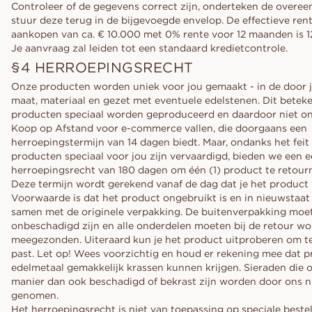
Controleer of de gegevens correct zijn, onderteken de overe
stuur deze terug in de bijgevoegde envelop. De effectieve ren
aankopen van ca. € 10.000 met 0% rente voor 12 maanden is 1
Je aanvraag zal leiden tot een standaard kredietcontrole.
§4 HERROEPINGSRECHT
Onze producten worden uniek voor jou gemaakt - in de door 
maat, materiaal en gezet met eventuele edelstenen. Dit beteke
producten speciaal worden geproduceerd en daardoor niet o
Koop op Afstand voor e-commerce vallen, die doorgaans een
herroepingstermijn van 14 dagen biedt. Maar, ondanks het feit
producten speciaal voor jou zijn vervaardigd, bieden we een 
herroepingsrecht van 180 dagen om één (1) product te retourn
Deze termijn wordt gerekend vanaf de dag dat je het product 
Voorwaarde is dat het product ongebruikt is en in nieuwstaat
samen met de originele verpakking. De buitenverpakking moe
onbeschadigd zijn en alle onderdelen moeten bij de retour w
meegezonden. Uiteraard kun je het product uitproberen om te
past. Let op! Wees voorzichtig en houd er rekening mee dat 
edelmetaal gemakkelijk krassen kunnen krijgen. Sieraden die 
manier dan ook beschadigd of bekrast zijn worden door ons n
genomen.
Het herroepingsrecht is niet van toepassing op speciale bestel