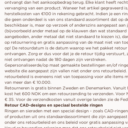
ontvangt dan het aankoopbedrag terug. Elke klant heeft recht
vervanging van een product. Waneer het artikel gegraveerd is
herstelkosten van €100 in rekening gebracht. Indien je een ri
die geen onderdeel is van ons standaard assortiment dat op d
beschikbaar is, maar op verzoek of anderszins aangepast aan
(bijvoorbeeld ander metaal op de klauwen dan wat standaard
aangeboden, ander metaal dat niet standaard te kiezen is), dan
op retournering en gratis aanpassing van de maat niet van to
op! De retourdatum is de datum waarop we het pakket retou
ontvangen. Zorg er dus voor dat je de retour tijdig verstuurt
niet ontvangen nadat de 180 dagen zijn verstreken.
Gepersonaliseerde/op maat gemaakte bestellingen en/of ring
website die aangepast zijn vallen niet onder ons retourbeleid.
retourbeleid is eveneens niet van toepassing voor alle items 
van meer dan € 10.000.
Retourneren is gratis binnen Zweden en Denemarken. Vanui
kost het 600 NOK om een retourzending te verzenden. Voor N
€ 35. Voor de verzendkosten vanuit overige landen zie de FedE
Retour CAD-designs en speciaal bestelde ringen
Ringen en sieraden met een special design - zoals CAD-ringe
of producten uit ons standaardassortiment die zijn aangepast 
onder ons retourbeleid en ons beleid voor gratis aanpassing 