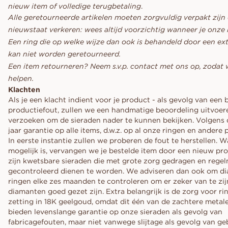
nieuw item of volledige terugbetaling
.
Alle geretourneerde artikelen moeten zorgvuldig verpakt zijn
nieuwstaat verkeren: wees altijd voorzichtig wanneer je onze 
Een ring die op welke wijze dan ook is behandeld door een ext
kan niet worden geretourneerd.
Een item retourneren? Neem s.v.p. contact met ons op, zodat
helpen.
Klachten
Als je een klacht indient voor je product - als gevolg van een
productiefout, zullen we een handmatige beoordeling uitvoere
verzoeken om de sieraden nader te kunnen bekijken. Volgens 
jaar garantie op alle items, d.w.z. op al onze ringen en andere
In eerste instantie zullen we proberen de fout te herstellen. W
mogelijk is, vervangen we je bestelde item door een nieuw pr
zijn kwetsbare sieraden die met grote zorg gedragen en regel
gecontroleerd dienen te worden. We adviseren dan ook om d
ringen elke zes maanden te controleren om er zeker van te zij
diamanten goed gezet zijn. Extra belangrijk is de zorg voor r
zetting in 18K geelgoud, omdat dit één van de zachtere metal
bieden levenslange garantie op onze sieraden als gevolg van
fabricagefouten, maar niet vanwege slijtage als gevolg van geb