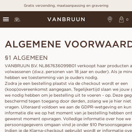
Gratis verzending, maataanpassing en gravering
ALGEMENE VOORWAAR
§1 ALGEMEEN
VANBRUUN B.V. NL867636099B01 verkoopt haar producten a
volwassenen (d.w.z. personen van 18 jaar en ouder). Als je mind
hebben we toestemming van je ouders nodig.
Zodra je een bestelling plaatst via de checkout wordt er een
(koop)overeenkomst aangegaan. Tegelijkertijd slaan we jouw 
we nodig hebben om je bestelling uit te voeren - op. Deze geg
beschermd tegen toegang door derden, zolang we je hier niet 
vragen. Uiteraard voldoen we aan de GDPR-wetgeving en kun 
informatie die we op het moment van je bestelling hebben on
gewenst moment opvragen. Volledige informatie over hoe we
persoonsgegevens omgaan vind je onder §10 Persoonsgegeve
Indien je de Klarna-checkout gebruikt wordt er informatie ove