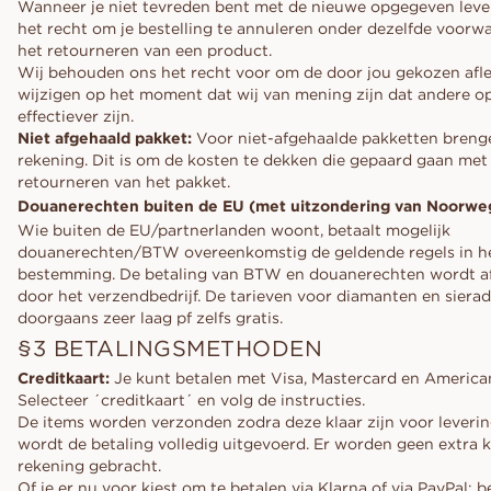
Wanneer je niet tevreden bent met de nieuwe opgegeven leve
het recht om je bestelling te annuleren onder dezelfde voorwa
het retourneren van een product.
Wij behouden ons het recht voor om de door jou gekozen afl
wijzigen op het moment dat wij van mening zijn dat andere op
effectiever zijn.
Niet afgehaald pakket:
Voor niet-afgehaalde pakketten breng
rekening. Dit is om de kosten te dekken die gepaard gaan met
retourneren van het pakket.
Douanerechten buiten de EU (met uitzondering van Noorwe
Wie buiten de EU/partnerlanden woont, betaalt mogelijk
douanerechten/BTW overeenkomstig de geldende regels in he
bestemming. De betaling van BTW en douanerechten wordt a
door het verzendbedrijf. De tarieven voor diamanten en sierad
doorgaans zeer laag pf zelfs gratis.
§3 BETALINGSMETHODEN
Creditkaart:
Je kunt betalen met Visa, Mastercard en America
Selecteer ´creditkaart´ en volg de instructies.
De items worden verzonden zodra deze klaar zijn voor leverin
wordt de betaling volledig uitgevoerd. Er worden geen extra k
rekening gebracht.
Of je er nu voor kiest om te betalen via Klarna of via PayPal: 