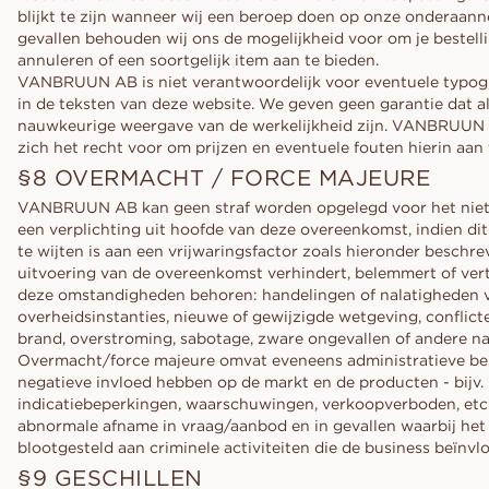
blijkt te zijn wanneer wij een beroep doen op onze onderaann
gevallen behouden wij ons de mogelijkheid voor om je bestelli
annuleren of een soortgelijk item aan te bieden.
VANBRUUN AB is niet verantwoordelijk voor eventuele typogr
in de teksten van deze website. We geven geen garantie dat al
nauwkeurige weergave van de werkelijkheid zijn. VANBRUUN
zich het recht voor om prijzen en eventuele fouten hierin aan 
§8 OVERMACHT / FORCE MAJEURE
VANBRUUN AB kan geen straf worden opgelegd voor het nie
een verplichting uit hoofde van deze overeenkomst, indien di
te wijten is aan een vrijwaringsfactor zoals hieronder beschre
uitvoering van de overeenkomst verhindert, belemmert of vert
deze omstandigheden behoren: handelingen of nalatigheden 
overheidsinstanties, nieuwe of gewijzigde wetgeving, conflict
brand, overstroming, sabotage, zware ongevallen of andere n
Overmacht/force majeure omvat eveneens administratieve bes
negatieve invloed hebben op de markt en de producten - bijv.
indicatiebeperkingen, waarschuwingen, verkoopverboden, etc.
abnormale afname in vraag/aanbod en in gevallen waarbij het 
blootgesteld aan criminele activiteiten die de business beïnvl
§9 GESCHILLEN