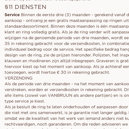
§11 DIENSTEN
Service
Binnen de eerste drie (3) maanden - gerekend vanaf 
aankoop - ontvang je een gratis maataanpassing op ringen ui
standaardassortiment. Binnen deze maanden is één maataanp
klant en ring volledig gratis. Als je de ring verder wilt aanpass
wijzigen na de genoemde periode van drie maanden, wordt ee
35 in rekening gebracht voor de verzendkosten, in combinati
individueel bedrag voor de service. Het specifieke bedrag hang
design van de ring, zie de prijzen hieronder. Polijsten, het ins
klauwen en rhodineren zijn altijd inbegrepen. Graveren is grati
hiervoor kiest op het moment van aankoop. Als je achteraf een
toevoegen, wordt hiertoe € 30 in rekening gebracht.
VERZENDING
Als de periode van drie maanden - na het moment van aankoop
verstreken, worden er verzendkosten in rekening gebracht. Di
alle items (zowel van VANBRUUN als andere partijen) en is o
type service je kiest.
Als je besluit de ring te laten onderhouden of aanpassen doo
die niet met ons samenwerkt, is je garantie niet langer geldig.
omdat we de kwaliteit van het werk van iemand anders niet 
rechtvaardigen, noch garanderen. Om die reden adviseren we