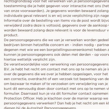
rechtsgrondslag voor het verwerken van je persoonsgegevens
toestemming die je hebt gegeven voor interactie met ons (he
van onze voorwaarden). Je gegevens worden bewaard zolang 
individuele geval relevant is en wij onze verplichting zijn na
Informatie over de bestelling van items via de post wordt bij
verwijderd zodra deze is voltooid, gegevens over de aankoop 
worden bewaard zolang deze relevant is voor de levensduur v
product.
De persoonsgegevens die we van je verwerken worden gedee
bedrijven binnen hetzelfde concern en - indien nodig - partner
degenen met wie we een borgstellingsovereenkomst hebben a
kunnen je persoonsgegevens ook delen met derden - op voor
hiertoe wettelijk verplicht zijn.
De verantwoordelijke voor verwerking van persoonsgegeve
B.V. Je hebt het recht om contact met ons op te nemen als je i
over de gegevens die we over je hebben opgeslagen, voor het
een correctie, overdracht of een verzoek tot beperking van de
om bezwaar te maken of te verzoeken om verwijdering van je
kunt dit eenvoudig doen door contact met ons op te nemen v
formulier. Daarnaast kun je via dit formulier contact opneme
Protection Officer. Heb je klachten over de manier waarop we 
persoonsgegevens verwerken? Dan heb je het recht om een kl
dienen bij de Autoriteit Persoonsgegevens.