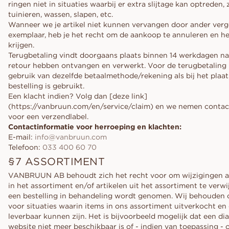
ringen niet in situaties waarbij er extra slijtage kan optreden, 
tuinieren, wassen, slapen, etc.
Wanneer we je artikel niet kunnen vervangen door ander verg
exemplaar, heb je het recht om de aankoop te annuleren en he
krijgen.
Terugbetaling vindt doorgaans plaats binnen 14 werkdagen na
retour hebben ontvangen en verwerkt. Voor de terugbetalin
gebruik van dezelfde betaalmethode/rekening als bij het plaa
bestelling is gebruikt.
Een klacht indien? Volg dan [deze link]
(https://vanbruun.com/en/service/claim) en we nemen contac
voor een verzendlabel.
Contactinformatie voor herroeping en klachten:
E-mail:
info@vanbruun.com
Telefoon:
033 400 60 70
§7 ASSORTIMENT
VANBRUUN AB behoudt zich het recht voor om wijzigingen a
in het assortiment en/of artikelen uit het assortiment te verw
een bestelling in behandeling wordt genomen. Wij behouden 
voor situaties waarin items in ons assortiment uitverkocht en
leverbaar kunnen zijn. Het is bijvoorbeeld mogelijk dat een d
website niet meer beschikbaar is of - indien van toepassing - o