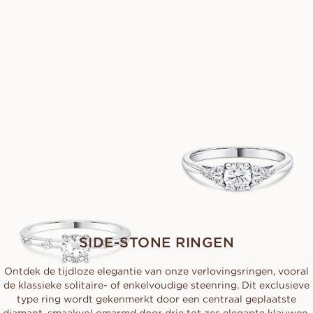
EUR
1.330
EUR
1.860
GLORIA
FLEUR
VANAF
VANAF
EUR
1.680
EUR
1.090
FRANKIE
VANAF
EUR
1.030
SIDE-STONE RINGEN
Ontdek de tijdloze elegantie van onze verlovingsringen, vooral
de klassieke solitaire- of enkelvoudige steenring. Dit exclusieve
type ring wordt gekenmerkt door een centraal geplaatste