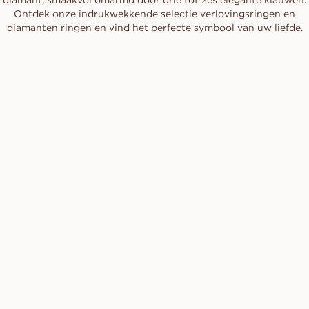
diamant, smaakvol omarmd door drie tot zes elegante klauwen.
Ontdek onze indrukwekkende selectie verlovingsringen en
diamanten ringen en vind het perfecte symbool van uw liefde.