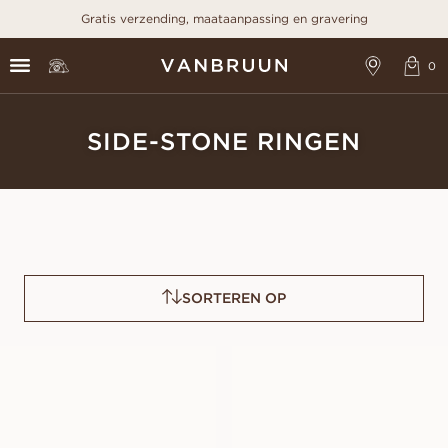
Gratis verzending, maataanpassing en gravering
SIDE-STONE RINGEN
SORTEREN OP
FREDRICA
FRANCINE
VANAF
VANAF
EUR
1.060
EUR
1.170