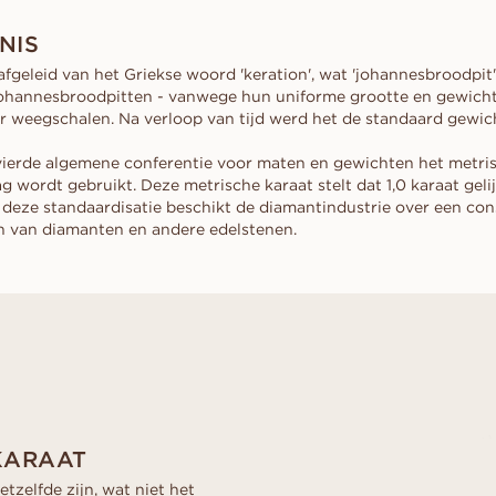
collectie
d
aal
Haart
DOE EEN V
Fluorescentie
EREN
VOORDAT JE
Gids voor kopers
NIS
scher
Marquise
Diamantcertificaat
Leen een tijdelijke
Diamantgids
afgeleid van het Griekse woord 'keration', wat 'johannesbroodpit'
Hoe uw diamant groter te laten
moment. Kies same
hannesbroodpitten - vanwege hun uniforme grootte en gewicht 
lijken
na het ja.
 weegschalen. Na verloop van tijd werd het de standaard gewic
Polijsting van een diamant
ONTDEK ALLE EDITORIALS
 vierde algemene conferentie voor maten en gewichten het metris
 wordt gebruikt. Deze metrische karaat stelt dat 1,0 karaat geli
j deze standaardisatie beschikt de diamantindustrie over een co
n van diamanten en andere edelstenen.
KARAAT
zelfde zijn, wat niet het