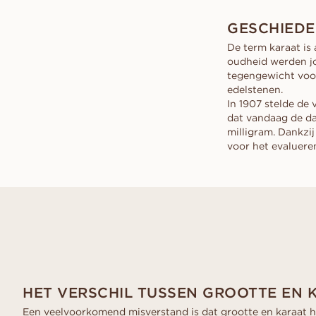
Conflictvrije diamanten
RING
VANBRUUN ♡ Childhoo
Ov
RING
THUIS UITPROB
collection
GESCHIEDE
As
Vraag een offerte aan
Vraag een offerte aan
EDITORIAL
De term karaat is 
Bekijk hoe het werkt
Bekijk hoe het werkt
oudheid werden jo
tegengewicht voor
edelstenen.
In 1907 stelde de
dat vandaag de dag
milligram. Dankzi
voor het evaluere
HET VERSCHIL TUSSEN GROOTTE EN 
Een veelvoorkomend misverstand is dat grootte en karaat het