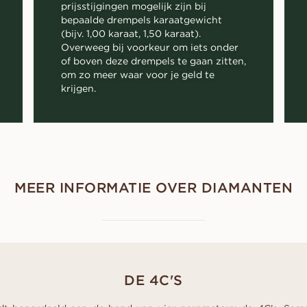
prijsstijgingen mogelijk zijn bij
bepaalde drempels karaatgewicht
(bijv. 1,00 karaat, 1,50 karaat).
Overweeg bij voorkeur om iets onder
of boven deze drempels te gaan zitten,
om zo meer waar voor je geld te
krijgen.
MEER INFORMATIE OVER DIAMANTEN
DE 4C'S