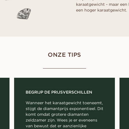
karaatgewicht - maar een 
een hoger karaatgewicht.
ONZE TIPS
BEGRIJP DE PRIJSVERSCHILLEN
Wanneer het karaatgewicht toeneemt,
stijgt de diamantprijs exponentieel. Dit
komt omdat grotere diamanten
zeldzamer zijn. Wees je er eveneens
van bewust dat er aanzienlijke