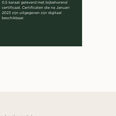
0,5 karaat geleverd met bijbehorend
certificaat. Certificaten die na Januari
2023 zijn uitgegeven zijn digitaal
beschikbaar.