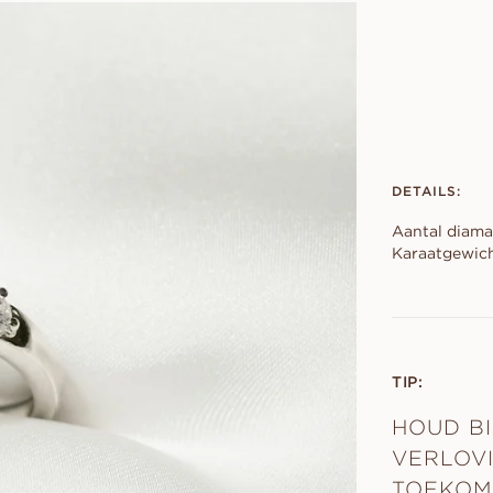
DETAILS:
Aantal diama
Karaatgewich
TIP:
HOUD BI
VERLOV
TOEKOM