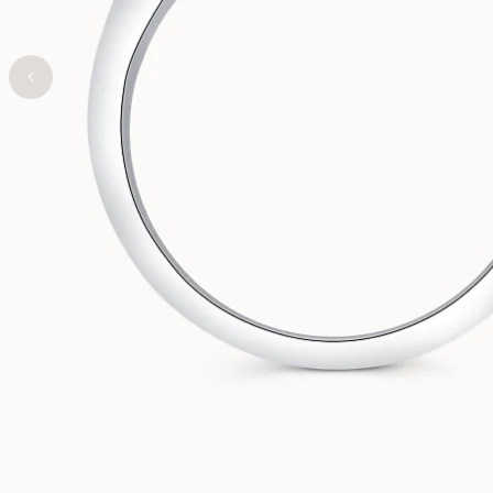
Conflictvrije diamanten
RING
VANBRUUN ♡ Childhoo
Ov
RING
THUIS UITPROB
collection
As
Vraag een offerte aan
Vraag een offerte aan
EDITORIAL
Bekijk hoe het werkt
Bekijk hoe het werkt