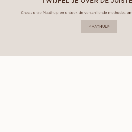
TWIJFEL JE OVER DE JUIST
Check onze Maathulp en ontdek de verschillende methodes om 
MAATHULP