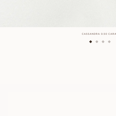
CASSANDRA 0.50 CAR
VERA
VANAF
EUR
1.190