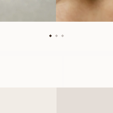
AMANDA
ALEXIA
VANAF
VANAF
EUR
1.000
EUR
850