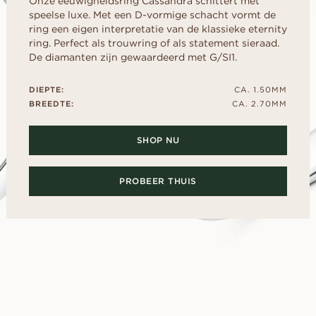
Onze eeuwigheidsring Cassandra schittert met
collectie
d
aal
Haart
DOE EEN V
Fluorescentie
speelse luxe. Met een D-vormige schacht vormt de
EREN
VOORDAT JE
Gids voor kopers
scher
Marquise
ring een eigen interpretatie van de klassieke eternity
Diamantcertificaat
Leen een tijdelijke
ring. Perfect als trouwring of als statement sieraad.
Diamantgids
Hoe uw diamant groter te laten
moment. Kies same
De diamanten zijn gewaardeerd met G/SI1.
lijken
na het ja.
Polijsting van een diamant
DIEPTE:
CA. 1.50MM
ONTDEK ALLE EDITORIALS
BREEDTE:
CA. 2.70MM
SHOP NU
PROBEER THUIS