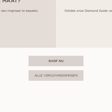
E MAAT?
een ringmaat te bepalen.
Ontdek onze Diamond Guide: ee
SHOP NU
ALLE VERLOVINGSRINGEN