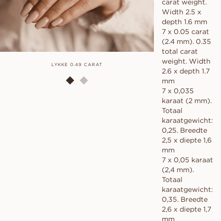
carat weight.
Width 2.5 x
depth 1.6 mm
7 x 0.05 carat
(2.4 mm). 0.35
total carat
weight. Width
LYKKE 0.49 CARAT
LYKKE 0.25,
2.6 x depth 1.7
mm
7 x 0,035
karaat (2 mm).
Totaal
karaatgewicht:
0,25. Breedte
2,5 x diepte 1,6
mm
7 x 0,05 karaat
(2,4 mm).
Totaal
karaatgewicht:
0,35. Breedte
2,6 x diepte 1,7
mm