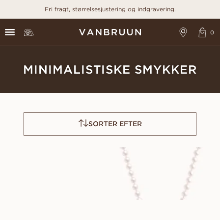
Fri fragt, størrelsesjustering og indgravering.
MINIMALISTISKE SMYKKER
SORTER EFTER
AKOYA
PARISA
FRA
FRA
1 900
DKK
9 100
DKK
PARISA BRACELET
PALERMO
FRA
FRA