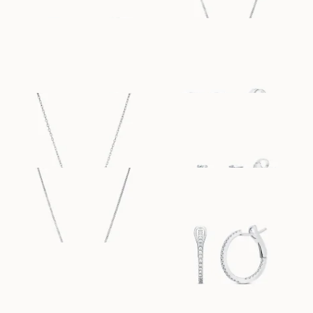
STELLA
SIMONE
FRA
FRA
5 800
DKK
4 900
DKK
SIMONE
POPPY
FRA
FRA
4 500
DKK
12 400
DKK
POPPY
CARA PETITE
FRA
FRA
12 000
DKK
26 000
DKK
VERONA
FRA
5 000
DKK