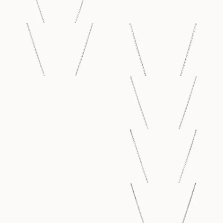
PAMELA
PALOMA
FRA
FRA
8 100
DKK
8 800
DKK
SIENNA
SIENNA
FRA
FRA
5 100
DKK
8 100
DKK
MARIANNE
MARIANNE
FRA
FRA
5 800
DKK
4 900
DKK
ERICA
ERICA
FRA
FRA
387 500
DKK
6 100
DKK